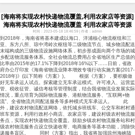
[海南将实现农村快递物流覆盖,利用农家店等资源]
海南将实现农村快递物流覆盖 利用农家店等资源
时间：2023-05-18 18:46:59 | 作者：admin
到2018年，海南省将基本建成以海口、洋浦核心物流枢纽和三
亚、东方八所、琼中湾岭次枢纽等二级物流节点、城乡物流配送
末端构成的三级物流设施网络体系，初步形成面向两个市场的城
乡配送物流服务体系。全社会物流总费用占全省地区生产总值的
比率由2015年的17.1%下降到2018年16%以下……日前，省政
府办公厅印发《海南省物流业降本增效专项行动实施方案(2017-
2018年)》(以下简称《方案》)。 根据《方案》，要积极做
好无车承运人试点。探索建立无车承运模式、许可准入、运营监
管、税收征管、诚信考核等管理制度，结合我省物流业发展实际
情况，重点培育为国际物流服务、港航物流服务、“互联网+物
流”、全省物流共同配送服务等多种模式无车承运人。 此
外，建设农村物流配送网络，依托城乡班线车、公交车和村村通
班车资源，利用行政村小商店、农家店等，建设村级农村物流服
务点，实现农村快递物流全覆盖。鼓励乡镇农村物流服务站和村
级农村物流服务点设立快递收寄、电商服务等基本功能，消除快
递服务盲区。 同时《方案》指出，我省将加强琼州海峡陆