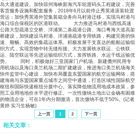
岛大通道建设。加快琼州海峡新海汽车轮渡码头工程建设，完善
客货服务设施和配套服务，2018年6月以前停止秀英港滚装轮渡
营运；加快秀英港外贸集装箱业务向马村港迁移，实现马村港与
海口综合保税区的区港联动。 大力推进马村港与西线高速
公路大型疏港立交桥、洋浦第二条疏港公路、海口粤海大道高架
桥建设，加快建设马村港、洋浦港疏港专用铁路，构建完善的快
速、顺畅、高效的集疏运体系。积极发展干支直达的船舶运输组
织方式，实现货物中转无缝衔接。大力发展铁水联运、公铁联
运、陆空联运等先进运输组织方式，发挥铁路、水运干线运输优
势。 同时，积极做好三亚国家门户机场、新建儋州民用专
用机场以及海口美兰机场二期扩建建设，推进海口美兰机场海关
快件监管中心建设，加快布局覆盖东盟国家的航空运输网络，搭
建海南与东盟国家重点城市之间空中通道，打造区域性国际航空
枢纽和国际快递枢纽分拨中心。落实降低物流用地成本政策，参
照工业用地地价水平进行修正。一次性缴纳土地出让金确有困难
的物流企业，可在1年内分期缴清，首次缴纳不低于50%。(记者
黄婷 实习生杨敏)
上一页
1
2
下一页
相关文章：