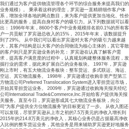
我们通过为客户提供物流管理各个环节的综合服务来提高我们的
业务规模）。 秉承着这样的理念，罗宾逊一直精耕细作客户体
系，增加全球各地的网点数目，来为客户提供更加当地化、性价
比更高的服务，提高自身对客户的吸引力。从下列数据就可以看
出： 1996年年末，8600个客户中业务规模排名前0.1%的所有客
户一共贡献了罗宾逊总收入的15%， 2015年年末，该数据提升
到了29%。 从中我们可以看出罗宾逊对大客户的吸引力越来越
大，其客户结构是以大客户的合同物流为核心主体的，其它零散
的客户则只是罗宾逊业务的补充： 罗宾逊在认真了解客户需
求，提高客户满意度的过程中，认真规划构建整体服务流程，发
掘行业的需求，据此来扩展自己的业务板块。 1997年，罗宾逊
刚上市时，有五大物流业务板块：整车货运、多式联运、海运、
空运、其它物流服务。 1998年，罗宾逊通过收购非资产型第三
方物流公司Preferred Translocation System进入零担货运市场，
开始其零担货运业务。 2009年，罗宾逊通过收购海关报关经纪
公司International Trade&Commerce,Inc.开始给客户提供海关报
关服务。直至今日，罗宾逊形成其七大物流业务板块，向公
司“为客户提供全方位物流服务”的目标更近了一步。 从收入图还
可以发现，尽管罗宾逊从上市之初的7.5万美元的净收入增长到
2015年的214.8万美元的净收入，其核心业务仍是占据最高净收
入比例的整车货运业务，其他业务是用来辅助罗宾逊更好地服务