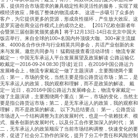
系，提供符合市场需求的兼具稳定性和灵活性的服务，实现了规
模经济效应，降低了整体的物流成本。 这进一步吸引了众多的
客户，为它提供更多的货源，形成良性循环，产生放大效应。这
是罗宾逊在商业运作模式上的成功之处。 【2017亿欧创新者年
会暨第三届创新奖颁奖盛典】将于12月13日-14日在北京中国大
饭店举行。来自全球的100+名国内外顶级大咖、300+家主流媒
体、4000名合作伙伴与行业精英共同参会，共话产业创新的未
来与发展。邀您共同参与！ 猛戳链接查看活动详情： 物流专家
戴定一：中国无车承运人平台发展展望及政策解读 公路运输亿
欧戴定一2016-09-24 08:30 [导读] 近日，在2016中国公路运力
发展峰会上，物流专家戴定一做了主题演讲，主要围绕两个重
点：第一，市场的变化，当然主要是指公路货运市场；第二，是
无车承运人的政策，我的观察和理解，而不是政策的解读。 戴
定一 近日，在2016中国公路运力发展峰会上，物流专家戴定一
做了主题演讲，主要围绕两个重点：第一，市场的变化，当然主
要是指公路货运市场；第二，是无车承运人的政策，我的观察和
理解，而不是政策的解读。 以下为总结要点： 第一，公路货运
市场进入一个结构调整为主的发展时代，也是一个依赖技术、模
式、服务创新的发展时代，以及分工合作更加深入的时代； 第
二，无车承运人的政策顺应了当前市场结构调整，快速变化的要
求，促进了社会分工协作的深化，提升了分工中责任和风险控制