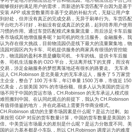
争对手是地方的物流信息平台和物流园。地方物流信息平台已经
能够很好的满足用户的需求，而新进的车货匹配平台因为是基于
安装 APP 或发货数量而非基于交易的补贴方式，无疑让用户拿
到好处，但并没有真正的完成交易，无异于刷单行为。车货匹配
平台吃力不讨好，补贴没有促成真正的交易，起到培养用户使用
习惯的作用。通过车货匹配模式来集聚流量，而后涉足卡车后服
务市场或其他增值服务呢？如司机的吃生活服务、金融服务。我
认为存在很大挑战，目前物流园仍是线下最大的流量聚集地，物
流园对园区内为卡车、司机提供服务的商家具有很强的管控能
力，物流园的盈利本质是赚取司机、卡车的钱。提供卡车后服
务、司机生活服务的 O2O 平台，无法离开线下的支撑，而没有
交易，涉足金融服务的梦想离落地还有很长的路要走。 无车承
运人 CH.Robinson 是北美最大的无车承运人，服务了 5 万家货
主企业，整合了 100 万卡车，年订单量 1500 万单，市值近 150
亿美金，占据美国 30% 的市场份额。很多人认为美国的货运市
场不同于中国的货运市场，CH.Robinson 的无车承运人模式很
难照搬到中国。在认同此观点的前提下，我认为 CH.Robinson
有值得借鉴的地方，并在此基础上需要升华商业模式。
CH.Robinson 成功的主要市场因素是什么呢？是运力过剩。如
果按照 GDP 对应的货车数量计算，中国的货车数量是美国的 3
倍。中美货运市场最大的差别是什么呢？是运力分散度不同。美
国的运力基本都是小车队，所以 CH.Robinson 调度运力的难度