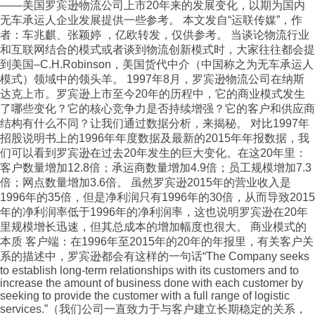
——美国罗宾逊物流公司上市20年来的发展变化，以期为国内
无车承运人企业发展提供一些参考。 本文发自“运联传媒”，作
者：车兆麒、张颖婷 ，亿欧转发，仅供参考。 当谈论物流行业
和互联网结合的模式或者谈到物流创新模式时，大家往往都会提
到美国–C.H.Robinson，美国货代中介（中国称之为无车承运人
模式）领域中的领头羊。 1997年8月，罗宾逊物流公司在纳斯
达克上市。罗宾逊上市至今20年的历程中，它的商业模式发生
了哪些变化？它的核心竞争力是否持续增强？它的客户和供应商
结构有什么不同？让我们通过数据分析，来揭秘。 对比1997年
招股说明书上的1996年年度数据及最新的2015年年报数据，我
们可以看到罗宾逊在过去20年发生的巨大变化。在这20年里：
客户数量增加12.8倍；承运商数量增加4.9倍；员工规模增加7.3
倍；网点数量增加3.6倍。 虽然罗宾逊2015年的营业收入是
1996年的35倍，但是净利润只有1996年的30倍，从而导致2015
年的净利润率低于1996年的净利润率，这也说明罗宾逊在20年
里规模增长迅速，但其总成本的增加幅度也很大。 商业模式的
本质 客户端：在1996年至2015年的20年的年报里，有关客户关
系的描述中，罗宾逊都会有这样的一句话“The Company seeks
to establish long-term relationships with its customers and to
increase the amount of business done with each customer by
seeking to provide the customer with a full range of logistic
services.”（我们公司一直致力于与客户建立长期稳定的关系，