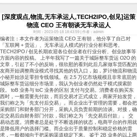
[深度观点,物流,无车承运人,TECH2IPO,创见]运策
物流 CEO 王有朝谈无车承运人
时间：2023-05-18 18:43:59 | 作者：admin
编者注：本文作者为运策物流 CEO 王有朝，他分享了自己对
「互联网 + 货运」、无车承运人模式的行业分析和思考。
TECH2IPO / 创见长期欢迎各位创业者在行业分析、创业故事等
方面内容的投稿。 上半年我写了一篇关于城际整车货运 O2O 的
文章，引起了不小的反响，很欣慰的看到此后几家做车货匹配的
友商开始调整商业模式寻找其他的切入口，如，罗计物流和物流
小秘开始涉足零担专线领域。在 2.5 万亿市场规模且非常底层的
城际整车货运细分市场里，我认为创业者仍然处于模式摸索阶
段。 toB 业务与 toC 业务的区别 支付与交易。消费者在购买东
西时，一般需要先付款，而后交易才正式成立，商家开始发货，
我们称之为「先支付后交易」。而企业出于管理的需要，都会把
采购部门和财务部门分开，采购人员负责前期的洽谈、对接，确
定交易后由财务部门付款，我们称之为「先交易后付款」。 交
易动态度。消费者总是处于不断选择的状态，电商平台的作用就
是降低用户的选择门槛。而企业出于质量控制和稳定价格的需
求，一般都倾向于把采购渠道稳定下来。 鉴于 2B 业务的以上两