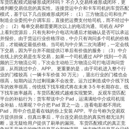
车货匹配模式能够形成闭环吗？ 不介入交易终难形成闭环，更
难判断交易信息的真实性。连接货运中介和卡车司机的车货匹配
模式，基于以下几点很难形成闭环：（1）三方物流公司和生产
制造企业委托中介调车后，直接把运费支付给司机，而不经过中
介；（2）每单交易都需要两次以上的电话沟通。司机在 APP
上看到货源后，只有先和中介电话沟通后才能确认是否可以承运
并报价。由于货运行业价格浮动，中介只有询问多个司机的价格
后，才能确定最低价格。当司机与中介第二次沟通时，一定会线
下交易，因为平台并不能提供订单后有价值的服务；（3）中介
在线上的交易是生车交易，如果一个司机通过 APP 找到一个高
频的三方物流公司，下次会主动给三方物流公司打电话询问货
源，从而跳过中介、APP。 更重要的是，由于司机进入整个行
业的门槛较高（一辆卡车价值 30 万元），退出行业的门槛也会
很高，短期内运力过剩现象不会改变。运力过剩造成中介线下找
车的效率很高，传统线下找车模式将在未来 3-5 年长期存在。线
下找车效率越高，车货匹配模式越难实现繁荣。 反观车货匹配
平台的补贴行为：货车帮送中介 Pad，运满满给中介或司机现
金补贴，结果呢？中介把 Pad 置之一边，连看电影都不用此
Pad，而中介也是看在钱的份上安装 APP。平台号称为交易双
方提供担保，但真出事后，平台连交易信息的真实性都无法判
断，这无疑给用户提供了刷单的漏洞。 车货匹配模式的真正竞