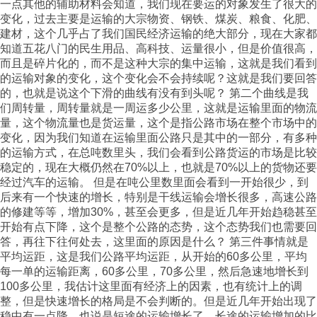
一点其他的辅助材料会知道，我们现在要运的对象发生了很大的
变化，过去主要是运输的大宗物资、钢铁、煤炭、粮食、化肥、
建材，这个几乎占了我们国民经济运输的绝大部分，现在大家都
知道五花八门的民生用品、高科技、运量很小，但是价值很高，
而且是碎片化的，而不是这种大宗的集中运输，这就是我们看到
的运输对象的变化，这个变化会不会持续呢？这就是我们要回答
的，也就是说这个下滑的曲线有没有到头呢？ 第二个曲线是我
们周转量，周转量就是一周运多少公里，这就是运输里面的物流
量，这个物流量也是货运量，这个是指公路市场在整个市场中的
变化，因为我们知道在运输里面公路只是其中的一部分，有多种
的运输方式，在总吨数里头，我们会看到公路货运的市场是比较
稳定的，现在大概仍然在70%以上，也就是70%以上的货物还要
经过汽车的运输。 但是在吨公里数里面会看到一开始很少，到
后来有一个快速的增长，特别是干线运输会增长很多，高速公路
的修建等等，增加30%，甚至会更多，但是近几年开始趋稳甚至
开始有点下降，这个是整个公路的态势，这个态势我们也需要回
答，再往下往何处去，这里面的原因是什么？ 第三件事情就是
平均运距，这是我们公路平均运距，从开始的60多公里，平均
每一单的运输距离，60多公里，70多公里，然后急速地增长到
100多公里，我估计这里面有经济上的因素，也有统计上的调
整，但是快速增长的格局是不会判断的。但是近几年开始出现了
稳中有一点降，也说是短途的运输增长了，长途的运输增加的比