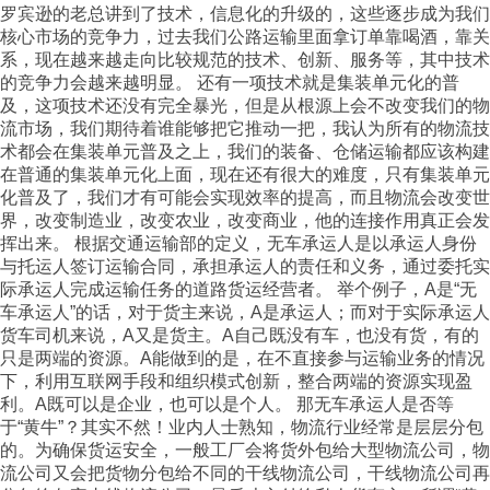
罗宾逊的老总讲到了技术，信息化的升级的，这些逐步成为我们
核心市场的竞争力，过去我们公路运输里面拿订单靠喝酒，靠关
系，现在越来越走向比较规范的技术、创新、服务等，其中技术
的竞争力会越来越明显。 还有一项技术就是集装单元化的普
及，这项技术还没有完全暴光，但是从根源上会不改变我们的物
流市场，我们期待着谁能够把它推动一把，我认为所有的物流技
术都会在集装单元普及之上，我们的装备、仓储运输都应该构建
在普通的集装单元化上面，现在还有很大的难度，只有集装单元
化普及了，我们才有可能会实现效率的提高，而且物流会改变世
界，改变制造业，改变农业，改变商业，他的连接作用真正会发
挥出来。 根据交通运输部的定义，无车承运人是以承运人身份
与托运人签订运输合同，承担承运人的责任和义务，通过委托实
际承运人完成运输任务的道路货运经营者。 举个例子，A是“无
车承运人”的话，对于货主来说，A是承运人；而对于实际承运人
货车司机来说，A又是货主。A自己既没有车，也没有货，有的
只是两端的资源。A能做到的是，在不直接参与运输业务的情况
下，利用互联网手段和组织模式创新，整合两端的资源实现盈
利。A既可以是企业，也可以是个人。 那无车承运人是否等
于“黄牛”？其实不然！业内人士熟知，物流行业经常是层层分包
的。为确保货运安全，一般工厂会将货外包给大型物流公司，物
流公司又会把货物分包给不同的干线物流公司，干线物流公司再