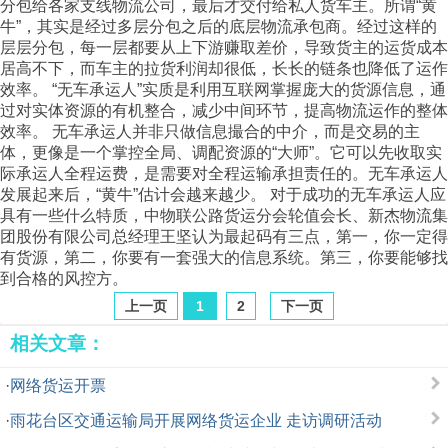
分包给各家支线物流公司，最后才交付给私人货车主。所谓“黄
牛”，其实是经过多层分包之后的底层物流承包商。经过这样的
层层分包，每一层都要从上下游赚取差价，导致货主的运货成本
居高不下，而车主的拉货利润却很低，长长的链条也降低了运作
效率。 “无车承运人”实质是利用互联网掌握庞大的货源信息，通
过对实体资源的有机整合，减少中间环节，提高物流运作的整体
效率。 无车承运人并非只做信息撮合的中介，而是交易的主
体，更像是一个掌控全局、调配资源的“大师”。它可以先收取实
际承运人全程运费，是需要对全程运输承担责任的。无车承运人
发展起来后，“黄牛”估计会越来越少。 对于成功的无车承运人应
具有一些什么特质，中物联公路货运分会轮值会长、新杰物流集
团股份有限公司总经理王坚认为最起码有三点，第一，你一定得
有货源，第二，你要有一套强大的信息系统。第三，你要能够找
到合格的风控方。
上一页
1
2
下一页
相关文章：
·
网络货运开票
·
雨花台区交通运输局开展网络货运企业 走访调研活动