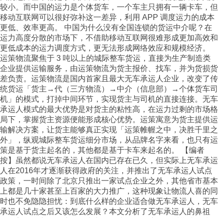
较小。而中国的运力是个体货车，一个车主只拥有一辆卡车，但
移动互联网可以很好弥补这一差异，利用 APP 调度运力的成本
更低、效率更高。 中国为什么没有全国连锁的货运中介呢？在
运力高度分散的市场下，不借助移动互联网很难形成更加高效和
更低成本的运力调度方式，更无法形成网络效应和规模经济。
运策物流聚焦于 3 吨以上的城际整车货运，直接为生产制造类
企业提供运输服务，由运策物流为货主报价、找车，并为货损货
差负责。运策物流是国内首家且最大无车承运人企业，改变了传
统货运「货主→代（三方物流）→中介（信息部）→个体货车司
机」的模式，打掉中间环节，实现货主与司机的直接连接。无车
承运人模式的最大优势是对货主的粘性高，在运力过剩的市场格
局下，掌握货主资源便能形成核心优势。运策寓意为货主提供运
输解决方案，让货主能够真正实现「运策帷幄之中，决胜千里之
外」，纵观城际整车货运细分市场，从品牌名字来看，也只有运
策是基于货主起名的，其他都是基于卡车来起名的。 【编者
按】虽然都说无车承运人在国内已存在已久，但实际上无车承运
人在2016年才逐渐获得政府的关注，并推出了无车承运人试点
政策，一时间除了北京只推出一家试点企业之外，其他省市基本
上都是几十家甚至上百家的大力推广，这种现象让物流人喜的同
时也不免隐隐担忧：到底什么样的企业适合做无车承运人，无车
承运人试点之后又该怎么发展？本文分析了无车承运人的鼻祖