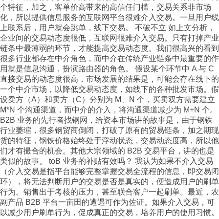
个特征，加之，客单价高带来的高信任门槛，交易关系非市场
化，所以提供信息服务的互联网平台很难介入交易。一旦用户线
上联系后，用户就会跳单，线下交易。 不破不立 如上文分析，
企业间的交易动态度很低，互联网很难介入交易。只有打掉产业
链条中最薄弱的环节，才能提高交易动态度。我们很高兴的看到
很多行业都存在中介角色，而中介在传统产业链条中最重要的作
用就是信息沟通，扮演路由器的角色。 假设某个环节中 A 与 C
直接交易的动态度很高，市场发展的结果是，可能会存在线下的
一个中介市场，以降低交易动态度，如线下的各种批发市场。假
设卖方（A）和卖方（C）分别为 M、N 个，买卖双方需要建立
M*N 个沟通渠道，而中介的介入，将沟通渠道减少为 M+N 个。
B2B 业务的先行者找钢网，给资本市场讲的故事是，由于钢铁
行业萎缩，很多钢贸商倒闭，打破了原有的贸易链条，加之期现
货的特征，钢铁价格始终处于浮动状态，交易动态度高，所以他
们才有撮合的机会。其他大宗领域的 B2B 交易平台，讲的也是
类似的故事。 toB 业务的补贴有效吗？ 我认为如果不介入交易
（介入交易是指平台能够完整掌握交易全流程的信息，即交易闭
环），将无法判断用户的交易是否是真实的，便造成用户的刷单
行为。销售出于考核的压力，甚至联合客户一起刷单。最近，农
副产品 B2B 平台一亩田的遭遇可作为佐证。如果介入交易，可
以减少用户刷单行为，促成真正的交易，培养用户的使用习惯。