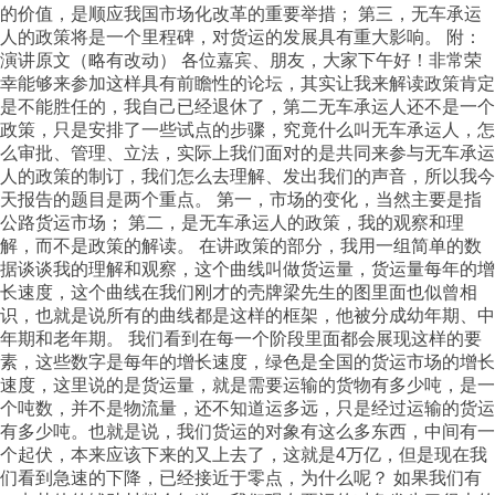
的价值，是顺应我国市场化改革的重要举措； 第三，无车承运
人的政策将是一个里程碑，对货运的发展具有重大影响。 附：
演讲原文（略有改动） 各位嘉宾、朋友，大家下午好！非常荣
幸能够来参加这样具有前瞻性的论坛，其实让我来解读政策肯定
是不能胜任的，我自己已经退休了，第二无车承运人还不是一个
政策，只是安排了一些试点的步骤，究竟什么叫无车承运人，怎
么审批、管理、立法，实际上我们面对的是共同来参与无车承运
人的政策的制订，我们怎么去理解、发出我们的声音，所以我今
天报告的题目是两个重点。 第一，市场的变化，当然主要是指
公路货运市场； 第二，是无车承运人的政策，我的观察和理
解，而不是政策的解读。 在讲政策的部分，我用一组简单的数
据谈谈我的理解和观察，这个曲线叫做货运量，货运量每年的增
长速度，这个曲线在我们刚才的壳牌梁先生的图里面也似曾相
识，也就是说所有的曲线都是这样的框架，他被分成幼年期、中
年期和老年期。 我们看到在每一个阶段里面都会展现这样的要
素，这些数字是每年的增长速度，绿色是全国的货运市场的增长
速度，这里说的是货运量，就是需要运输的货物有多少吨，是一
个吨数，并不是物流量，还不知道运多远，只是经过运输的货运
有多少吨。也就是说，我们货运的对象有这么多东西，中间有一
个起伏，本来应该下来的又上去了，这就是4万亿，但是现在我
们看到急速的下降，已经接近于零点，为什么呢？ 如果我们有