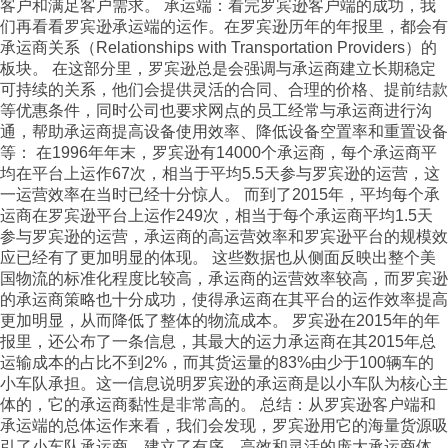
客户和满足客户需求。 承运端：看完罗宾逊客户端的成功，我
们再看看罗宾逊承运端的运作。在罗宾逊历年的年报里，都会有
承运商关系（Relationships with Transportation Providers）的
板块。 在这部分里，罗宾逊总是会强调与承运商建立长期稳定
可持续的关系，他们会提供灵活的合同、合理的价格、提前结款
等优惠条件，同时公司也要求网点的员工经常与承运商进行沟
通，帮助承运商提高设备使用效率、降低设备空置率和重置设备
等： 在1996年年末，罗宾逊有14000个承运商，每个承运商平
均在平台上运作67次，相当于平均5.5天参与罗宾逊的运营，这
一运营效率在当时已经十分惊人。 而到了2015年，平均每个承
运商在罗宾逊平台上运作249次，相当于每个承运商平均1.5天
参与罗宾逊的运营，承运商的高运营效率和罗宾逊平台的规模效
应已经有了更加明显的体现。 这些数据也从侧面反映出整个美
国物流的标准化程度比较高，承运商的运营效率较高，而罗宾逊
的承运商策略也十分成功，使得承运商在其平台的运作效率提高
更加明显，从而降低了整体的物流成本。 罗宾逊在2015年的年
报里，还公布了一条信息，其最大的运力承运商在其2015年总
运输成本的占比不到2%，而其货运量的83%由少于100辆车的
小车队承担。这一信息说明罗宾逊的承运商是以小车队为核心主
体的，它的承运商黏性是非常高的。 总结：从罗宾逊客户端和
承运端的总体运作来看，我们会发现，罗宾逊用它的海量货源吸
引了小车队承运商，建立了有序、高效和灵活的庞大承运商体