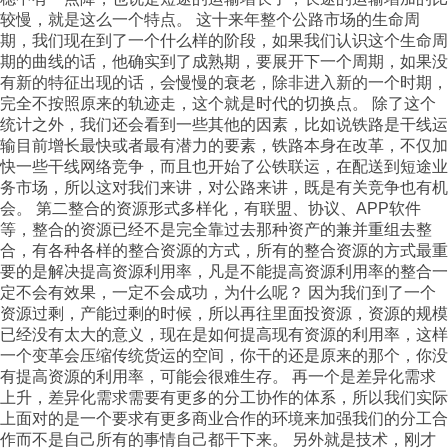
较慢，就是这么一个特点。 这十来年整个公路市场的生命周
期，我们现在到了一个什么样的阶段，如果我们认识这个生命周
期的曲线的话，他确实到了成熟期，要展开下一个周期，如果没
有新的特征出现的话，会慢慢的衰老，除非进入新的一个时期，
完全不按照原来的轨迹走，这个就是时代的切换点。 除了这个
统计之外，我们还会看到一些其他的因素，比如说铁路是干线运
输目前增长最快或者最有潜力的要素，铁路本身在改革，不仅加
快一些干线网络竞争，而且也开始了公铁联运，在配送到短途业
务市场，所以这对我们来讲，对公路来讲，既是有关竞争也有机
会。 第二整合的资源形式多样化，有联盟、协议、APP软件
等，整合的资源已经不是完全靠过去那种资产的兼并重组去整
合，有各种各样的整合资源的方式，所有的整合资源的方式最重
要的是解决提高资源利用率，凡是不能提高资源利用率的整合一
定不会有效果，一定不会成功，为什么呢？ 因为我们到了一个
资源过剩，产能过剩的时候，所以再往里面投资源，资源的规模
已经没有太大的意义，现在是如何提高现有资源的利用率，这样
一个变革会压缩传统货运的空间，你干的还是原来的那个，你没
有提高资源的利用率，可能会很难生存。 再一个是差异化需求
上升，差异化需求需要有更多的分工协作的体系，所以我们实际
上面对的是一个要求有更多商业合作的环境来加强我们的分工合
作而不是自己所有的事情自己都干下来。 另外就是技术，刚才