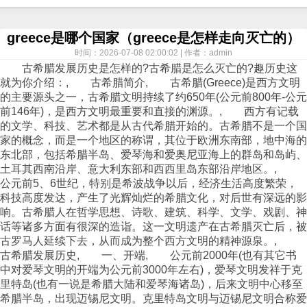
greece是哪个国家（greece是怎样走向灭亡的）
时间：2026-07-08 02:00:02 | 作者：admin
古希腊发展历史是怎样的?古希腊是怎么灭亡的?趣历史这
就为你介绍：, 古希腊简介, 古希腊(Greece)是西方文明
的主要源头之一，古希腊文明持续了约650年(公元前800年-公元
前146年)，是西方文明最重要和直接的渊源。, 西方有记载
的文学、科技、艺术都是从古代希腊开始的。古希腊不是一个国
家的概念，而是一个地区的称谓，其位于欧洲东南部，地中海的
东北部，包括希腊半岛、爱琴海和爱奥尼亚海上的群岛和岛屿、
土耳其西南沿岸、意大利东部和西西里岛东部沿岸地区。,
公元前5、6世纪，特别是希波战争以后，经济生活高度繁荣，
科技高度发达，产生了光辉灿烂的希腊文化，对后世有深远的影
响。古希腊人在哲学思想、诗歌、建筑、科学、文学、戏剧、神
话等诸多方面有很深的造诣。这一文明遗产在古希腊灭亡后，被
古罗马人延续下去，从而成为整个西方文明的精神源泉。,
古希腊发展历史, 一、开端, 公元前2000年(也有其它书
中对爱琴文明的开端为公元前3000年左右)，爱琴文明发祥于克
里特岛(也有一说是希腊大陆和爱琴海诸岛)，后来文明中心移至
希腊半岛，出现迈锡尼文明。克里特岛文明与迈锡尼文明合称爱