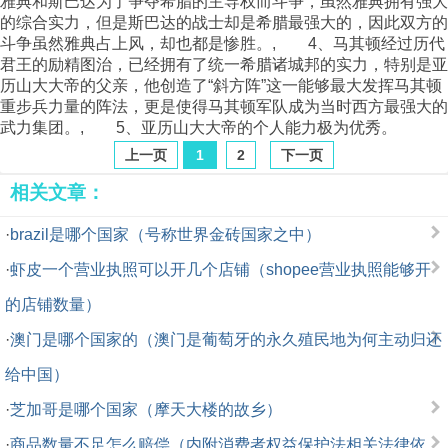
雅典和斯巴达为了争夺希腊的主导权而斗争，虽然雅典拥有强大
的综合实力，但是斯巴达的战士却是希腊最强大的，因此双方的
斗争虽然雅典占上风，却也都是惨胜。, 4、马其顿经过历代
君王的励精图治，已经拥有了统一希腊诸城邦的实力，特别是亚
历山大大帝的父亲，他创造了“斜方阵”这一能够最大发挥马其顿
重步兵力量的阵法，更是使得马其顿军队成为当时西方最强大的
武力集团。, 5、亚历山大大帝的个人能力极为优秀。
上一页
1
2
下一页
相关文章：
·
brazil是哪个国家（号称世界金砖国家之中）
·
虾皮一个营业执照可以开几个店铺（shopee营业执照能够开
的店铺数量）
·
澳门是哪个国家的（澳门是葡萄牙的永久殖民地为何主动归还
给中国）
·
芝加哥是哪个国家（摩天大楼的故乡）
·
商品数量不足怎么赔偿（内附消费者权益保护法相关法律依