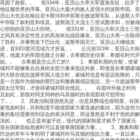
巩固了政权。, 前334年，亚历山大率大军渡海东征，拉开了
他征服世界的序幕。亚历山大最大的敌人是强大的波斯帝国。亚
历山大先后在格拉尼卡斯河和伊苏斯击败波斯军队，从波斯人手
中夺取了叙利亚和埃及。波斯国王大流士三世试图求和，但被雄
心勃勃的亚历山大拒绝。, 前331年，亚历山大和大流士三世
之间具有决定性意义的高加米拉战役爆发。亚历山大再一次取得
了胜利，并乘势攻下巴比伦，波斯帝国灭亡。亚历山大继续东
进，直到印度河流域方才折返。, 公元前323年，亚历山大病
死，他庞大的帝国也随之分裂，古希腊历史结束，希腊化时代开
始。, 古希腊是怎么灭亡的?, 1、希腊长期的分裂，使诸
城邦不能够集合自身的全部力量来抵抗外敌，即使是在希腊诸城
邦大联合抵抗波斯帝国入侵之时，诸城邦也是有提议投降的，只
是一方面作为领袖的斯巴达和雅典都倡议抵抗，另一方面波斯帝
国太过苛刻，才使得诸城邦联合抵抗。, 在面对外族之时尚
且如此，那面对同文同种的马其顿时的表现那就可想而知
了。, 2、其政治制度固然先进，但是其弊端也很明显。在国
家危急时刻，共和制度不能使国家力量迅速的集结，因为这些力
量的集结需要得到议会的表决同意，而这显然是不利于危机的解
决的。, 也正是有鉴于此，现代的国家制度才赋予了国家元
首在国家面临危难时可以直接掌握国家力量。, 3、雅典和斯
巴达的常年斗争削弱了诸城邦对马其顿的抵抗力量。一直以来，