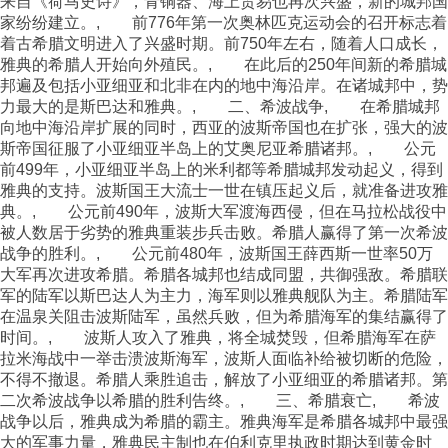
来自《荷马史诗》，青铜器、海上贸易也再次兴盛，新的城邦国
家纷纷建立。, 前776年第一次奥林匹克运动会的召开标志着
着古希腊文明进入了兴盛时期。前750年左右，随着人口成长，
雅典的希腊人开始向外殖民。, 在此后的250年间新的希腊城
邦遍及包括小亚细亚和北非在内的地中海沿岸。在诸城邦中，势
力最大的是斯巴达和雅典。, 二、希波战争, 在希腊城邦
向地中海沿岸扩展的同时，西亚的波斯帝国也在扩张，强大的波
斯帝国征服了小亚细亚半岛上的艾奥尼亚希腊诸邦。, 公元
前499年，小亚细亚半岛上的米利都等希腊城邦发动起义，得到
雅典的支持。波斯国王大流士一世在镇压起义后，就准备进攻雅
典。, 公元前490年，波斯大军渡海西侵，但在马拉松战役中
被人数居于劣势的雅典重装步兵击败。希腊人赢得了第一次希波
战争的胜利。, 公元前480年，波斯国王薛西斯一世率50万
大军再次进攻希腊。希腊各城邦也结成同盟，共御强敌。希腊联
军的陆军以斯巴达人为主力，海军则以雅典舰队为主。希腊陆军
在温泉关阻击波斯陆军，虽然兵败，但为希腊海军的集结赢得了
时间。, 波斯人攻入了雅典，将全城焚毁，但希腊海军在萨
拉米海战中一举击溃波斯海军，波斯人面临补给被切断的危险，
不得不撤退。希腊人乘胜追击，解放了小亚细亚的希腊诸邦。第
二次希波战争以希腊的胜利告终。, 三、希腊衰亡, 希波
战争以后，雅典成为希腊的霸主。雅典海军是希腊各城邦中最强
大的军事力量，雅典民主制也在伯利克里执政时期达到黄金时