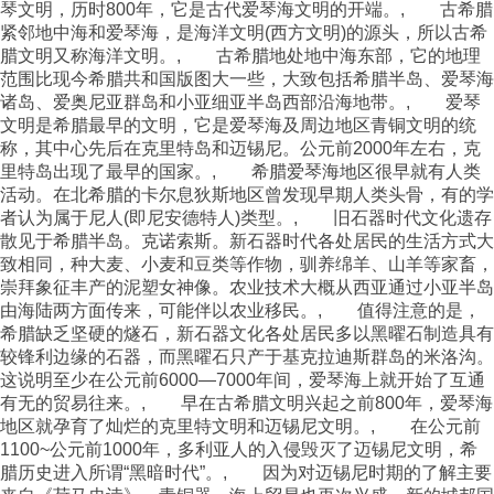
琴文明，历时800年，它是古代爱琴海文明的开端。, 古希腊
紧邻地中海和爱琴海，是海洋文明(西方文明)的源头，所以古希
腊文明又称海洋文明。, 古希腊地处地中海东部，它的地理
范围比现今希腊共和国版图大一些，大致包括希腊半岛、爱琴海
诸岛、爱奥尼亚群岛和小亚细亚半岛西部沿海地带。, 爱琴
文明是希腊最早的文明，它是爱琴海及周边地区青铜文明的统
称，其中心先后在克里特岛和迈锡尼。公元前2000年左右，克
里特岛出现了最早的国家。, 希腊爱琴海地区很早就有人类
活动。在北希腊的卡尔息狄斯地区曾发现早期人类头骨，有的学
者认为属于尼人(即尼安德特人)类型。, 旧石器时代文化遗存
散见于希腊半岛。克诺索斯。新石器时代各处居民的生活方式大
致相同，种大麦、小麦和豆类等作物，驯养绵羊、山羊等家畜，
崇拜象征丰产的泥塑女神像。农业技术大概从西亚通过小亚半岛
由海陆两方面传来，可能伴以农业移民。, 值得注意的是，
希腊缺乏坚硬的燧石，新石器文化各处居民多以黑曜石制造具有
较锋利边缘的石器，而黑曜石只产于基克拉迪斯群岛的米洛沟。
这说明至少在公元前6000—7000年间，爱琴海上就开始了互通
有无的贸易往来。, 早在古希腊文明兴起之前800年，爱琴海
地区就孕育了灿烂的克里特文明和迈锡尼文明。, 在公元前
1100~公元前1000年，多利亚人的入侵毁灭了迈锡尼文明，希
腊历史进入所谓“黑暗时代”。, 因为对迈锡尼时期的了解主要