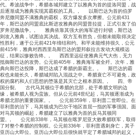
代。希波战争中，希腊各城邦建立了以雅典为首的提洛同盟，战
后逐渐成为雅典实现其霸权的工具。, 以斯巴达为首的伯罗
奔尼撒同盟不满雅典的霸权，双方爆发多次摩擦。公元前431
年，斯巴达的同盟底比斯进攻雅典的同盟普拉提，正式引发了伯
罗奔尼撒战争。, 雅典依靠其强大的海军进行封锁，斯巴达
则攻入雅典，试图迫其决战。双方互有胜负，但都未能取得决定
性胜利，遂于公元前421年缔结和约。和平未能维持很久，公元
前415年，雅典对西西里岛斯巴达的盟邦叙拉古发动大规模远
征，结果以惨败告终。, 西西里远征使雅典元气大伤，无力
抵御斯巴达的攻势。公元前405年，雅典海军被全歼。次年，雅
典向斯巴达投降，斯巴达成了希腊的新霸主。, 斯巴达的霸
权也未能长久，希腊城邦陷入混战之中。希腊衰亡不可避免，政
权的腐朽和人们思想的堕落是其灭亡之根本原因。, 四、帝
国分裂, 古代马其顿位于希腊的北部，处于希腊文明的边
缘，被希腊人视为蛮族。但从公元前4世纪起，马其顿逐渐成为
希腊北部的重要国家。, 公元前359年，菲利普二世即位。在
菲利普的治下，马其顿成为巴尔干地区首屈一指的军事强国。面
对马其顿的崛起，希腊建立了以雅典为首的反马其顿同
盟。, 公元前338年，马其顿在喀罗尼亚大败希腊联军，取得
了对整个希腊的控制权。公元前336年，菲利普遇刺身亡，其子
亚历山大即位。亚历山大即位后很快就平定了希腊城邦的起义，