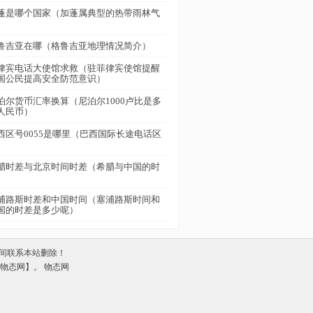
蓬是哪个国家（加蓬属典型的热带雨林气
）
鲁吉亚在哪（格鲁吉亚地理情况简介）
律宾电话大使馆求救（驻菲律宾使馆提醒
国公民提高安全防范意识）
泊尔货币汇率换算（尼泊尔1000卢比是多
人民币）
西区号0055是哪里（巴西国际长途电话区
）
腊时差与北京时间时差（希腊与中国的时
）
浦路斯时差和中国时间（塞浦路斯时间和
国的时差是多少呢）
间联系本站删除！
om【物态网】。
物态网