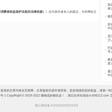
加
候
附消费者权益保护法相关法律依据）
》仅代表作者本人的观点，与本网站立
格
菲
中
尼
少
巴
号
希
差
塞
中
所发表的文章均来自互联网，文章版权归原作者所有。若发现侵犯您的权益，请第一时
1号-1
CopyRight © 2019-2022 懂物流的都在这！，请记住本站域名m.606212.c
陕公网安备 61030302000333号