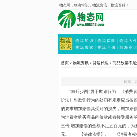
物态网
，
物流常识
，
物流资讯
，
物流百科
！
|
|
物 流 知 识
物 流 保 险
物 流 大 件
|
|
物 流 搬 家
物 流 仓 储
陆 海 空 运
首页
>
物流资讯
>
货运代理
>
商品数量不足
时间：202
“缺斤少两”属于欺诈行为，《消费者
护法》对欺诈行为的处罚有规定应当按
的要求增加赔偿其受到的损失，增加赔
为消费者购买商品的价款或者接受服务
三倍;增加赔偿的金额不足五百元的，为
元。, 【法律依据】, 《消费者权