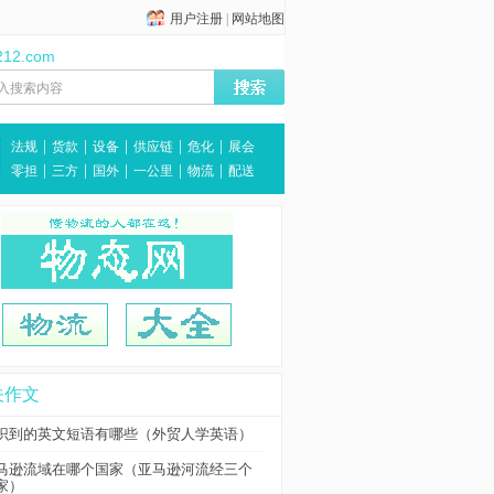
用户注册
|
网站地图
212.com
|
|
|
|
|
法规
货款
设备
供应链
危化
展会
|
|
|
|
|
零担
三方
国外
一公里
物流
配送
关作文
识到的英文短语有哪些（外贸人学英语）
马逊流域在哪个国家（亚马逊河流经三个
家）