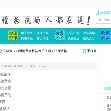
m.606
|
|
电子商务
绿通生鲜
轿车托运
冷链运输
|
|
网络货运
货运代理
快递快运
物流人才
怎么赔偿（内附消费者权益保护法相关法律依据）
手机版
6-07-07 20:00:02 | 作者：admin
权益保
照消费者
偿的金额
相
的费用的
意
五百
亚
益保护
国