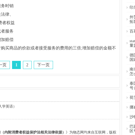
服务时销
印
关法律、
外
拓
费者权益
或者服务
百
增加赔偿
s
量
购买商品的价款或者接受服务的费用的三倍;增加赔偿的金额不
德
国
一页
1
2
下一页
南
怎
泰
号
荷
人学英语）
挪
沙
巴
区
偿（内附消费者权益保护法相关法律依据）
》为物态网均来自互联网，版权