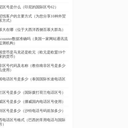
尼区号是什么（印尼的国际区号62）
贸找客户的主要方式（为您分享10种外贸
客方式）
慕大在哪（位于大西洋西侧百慕大群岛）
tatcounter数据准确吗（美国一家网站通讯流
监测机构）
国货币是马克还是欧元（欧元是欧盟19个
家的货币）
非区号代码及名称（教你南非区号是多少
么使用）
国电话区号是多少（泰国国际长途电话区
）
兰区号是多少（国际拨打荷兰电话区号）
威区号是多少（挪威国内电话区号使用）
特区号是多少（沙特电话号码前加多少）
西电话区号格式（巴西的常用电话与国际
号）