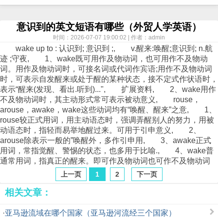
意识到的英文短语有哪些（外贸人学英语）
时间：2026-07-07 19:00:02 | 作者：admin
wake up to : 认识到; 意识到 ;, v.醒来:唤醒;意识到; n.航
迹 ;守夜, 1、wake既可用作及物动词，也可用作不及物动
词。用作及物动词时，可接名词或代词作宾语;用作不及物动词
时，可表示自发醒来或处于醒的某种状态，接不定式作状语时，
表示“醒来(发现、看出.听到)...", 扩展资料, 2、wake用作
不及物动词时，其主动形式常可表示被动意义, rouse，
arouse，awake，wake这些动词均有“唤醒、醒来”之意, 1、
rouse较正式用词，用主动语态时，强调弄醒别人的努力，用被
动语态时，指轻而易举地醒过来。可用于引申意义, 2、
arouse除表示一般的”唤醒外，多作引申用, 3、awake正式
用词，常指觉醒、警惕的状态，也多用于比喻., 4、wake普
通常用词，指真正的醒来。即可作及物动词也可作不及物动词
上一页
1
2
下一页
相关文章：
·
亚马逊流域在哪个国家（亚马逊河流经三个国家）