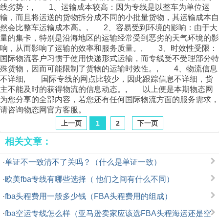
线劣势：, 1、运输成本较高：因为专线是以整车为单位运
输，而且将运送的货物拆分成不同的小批量货物，其运输成本自
然会比整车运输成本高。, 2、容易受到环境的影响：由于大
量的集卡，特别是沿海地区的运输经常受到恶劣的天气环境的影
响，从而影响了运输的效率和服务质量。, 3、时效性受限：
国际物流客户习惯于使用快递形式运输，而专线受不受理部分特
殊货物，因而可能限制了货物的运输时效性。, 4、物流信息
不详细, 国际专线的网点比较少，因此跟踪信息不详细，货
主不能及时的获得物流的信息动态。, 以上便是本期
物态网
为您分享的全部内容，若您还有任何国际物流方面的服务需求，
请咨询
物态网
官方客服。
上一页
1
2
下一页
相关文章：
·
单证不一致清不了关吗？（什么是单证一致）
·
欧美fba专线有哪些选择（ 他们之间有什么不同）
·
fba头程费用一般多少钱（FBA头程费用的组成）
·
fba空运专线怎么样（亚马逊卖家应该选FBA头程海运还是空