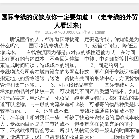
国际专线的优缺点你一定要知道！（走专线的外贸
人看过来）
时间：2025-07-03 09:00:02 | 作者：admin
听说懂行的人，都知道国际
物流
一定要选专线，你知道是为
什么吗?, 国际
物流
专线优势：, 1、运输时间短、降低运
输成本, 专线物流因为都是点对点的线性运输方式，在时间
上有更好的节约成本，不会因为停靠，中转，中途卸货等其他因
素造成时间延误，造成成本的附加。, 2、固定的网点,
专线物流公司会在城市设立的多网点模式，更有利于专线运输到
指定地点的货物运送与送达，货物有共同的集散中心，方便货物
管理和集中运输。, 3、可承接物品丰富, 国际专线可以
承接的物品种类比较丰富，可以满足不同产品类型的需求。如电
池产品渠道，电池产品，化妆品，纯电池等物品，都有相应的渠
道可以运输。与一般的物流渠道相比较，可邮寄的物品种类是比
较丰富的。, 4、运输成本低, 专线物流通常运输成本较
低，在单价上相对更低一些，相较于
快递
来说
快递
的运输成本较
大，专线的目的是为了节约成本，但要建立在货量充足的前提
下，不然就很可能会亏本，所以专线物流公司一般走的时间不确
定，货满车走，保证每趟专线的收益最大化。, 国际物流专