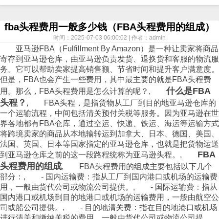
fba头程费用一般多少钱（FBA头程费用的组成）
时间：2025-07-03 06:00:02 | 作者：admin
亚马逊FBA（Fulfillment By Amazon）是一种让卖家将商品
寄存到亚马逊仓库，由亚马逊负责发货、退换货和客服的
物流
服
务。它可以帮助卖家提高销售额、节省时间和提升客户满意度。
但是，FBA也会产生一些费用，其中最主要的就是FBA头程费
什么是FBA
用。那么，FBA头程费用是怎么计算的呢？,
头程？
, FBA头程，是指货物从工厂到目的地亚马逊仓库的
一个运输流程，中间包括清关预付关税等服务。因为亚马逊在世
界各地都有FBA仓库，通过
空运
、
快递
、铁运、
海运
等运输方式
将跨境卖家的商品从本地输转运到加拿大、日本、德国、美国、
法国、英国、日本等国家指定的亚马逊仓库，也就是把货物运送
FBA
到亚马逊仓库之前的这一段路程统称为亚马逊头程。,
头程费用的组成
, FBA头程费用的组成主要包括以下几个
部分：, - 国内运输费：指从工厂到国内港口或机场的运输费
用，一般由货代公司或
物流
公司提供。, - 国际运输费：指从
国内港口或机场到目的地港口或机场的运输费用，一般由航空公
司或船公司提供。, - 目的地清关费：指在目的地港口或机场
进行清关和缴纳关税的费用，一般由货代公司或物流公司提