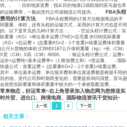
供。, - 目的地派送费：指从目的地港口或机场到亚马逊仓库
FBA头程
的运输费用，一般由货代公司或物流公司提供。,
费用的计算方法
, FBA头程费用的计算方法根据商品的不
同重量、体积，还有头程的运输方式，采用的计算方式也是不同
的。以下是常见的几种计算方法：, -
空运
头程计费公式：实
际重量（KG）=单位基本运费 (TNE)×总毛重 (KGM)实际重量
（KG）=总运费＋ (总重量KG×2－1个首重)×续重运费体积重量
(公斤)=货物的体积 (CBM)X167公斤体积重量（kg）=长（CM）
X宽（CM）X高（CM）/6000, -
海运
头程计费公式：运费=
运价×运费吨=基本运费率×（1 附加费之和）×货运量, - 国际
快递
公式：首重运费＋ (总重量KG×2－1个首重)×续重运费,
其中，单位基本运费、单位报关费和单位派送费都是根据不同的
目的地、货代公司和时期而变化的，需要提前询问清楚。亚马逊
会按照实际重量和体积重量中较大的一个来收取配送费。,
常来物态，好运常来~右上角登录加入
物态网
为您推送实
时外贸、进出口、跨境电商、国际物流资讯干货知识~
上一页
1
2
下一页
相关文章：