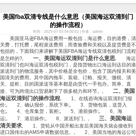
美国fba双清专线是什么意思（美国海运双清到门
的操作流程）
时间：2025-07-03 04:00:02 | 作者：admin
美国亚马逊FBA
海运
费用一般包括，
海运
费，目的港费，清
关费，打托费，尾程派送费用，而查验费和关税以及提货费是不
包括的，下面我们来讲解下美国FBA海运专线双清包税到门流程
一、美国海运双清到门是什么意思
是怎样的?,
, 海运
双清到门也叫海运双清包税到门，是指货物出口海运到达目的港
派送到门的
物流
服务，其中价格是全包价，包含了国内报关和美
国清关的费用。其中国内拖车、装箱、订舱、报关、缴税、清
关、提柜、目的国派送等基本都是由货代一手包办。简单、直
二、美国
接、可为跨境出口贸易剩下了很多精力和环节。,
海运双清到门的操作流程
, 1、在线咨询海运双清到门报
价;, 2、确认报价，系统下单;, 3、货物包装，送货入
仓;, 4、仓库集货，装柜;, 5、港前操作;, 6、海
三、美国海运
运;, 7、港后操作;, 8、派送到门。,
清关要求
, 1、货轮从中国开船出发后美国海关就会接收到
进口国传出的AMS申请数据信息。, 2、美国当地的海运公司