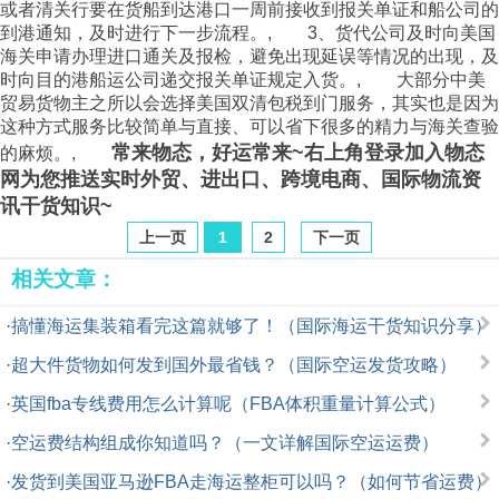
或者清关行要在货船到达港口一周前接收到报关单证和船公司的
到港通知，及时进行下一步流程。, 3、货代公司及时向美国
海关申请办理进口通关及报检，避免出现延误等情况的出现，及
时向目的港船运公司递交报关单证规定入货。, 大部分中美
贸易货物主之所以会选择美国双清包税到门服务，其实也是因为
这种方式服务比较简单与直接、可以省下很多的精力与海关查验
常来物态，好运常来~右上角登录加入
物态
的麻烦。,
网
为您推送实时外贸、进出口、跨境电商、国际
物流
资
讯干货知识~
上一页
1
2
下一页
相关文章：
·
搞懂海运集装箱看完这篇就够了！（国际海运干货知识分享）
·
超大件货物如何发到国外最省钱？（国际空运发货攻略）
·
英国fba专线费用怎么计算呢（FBA体积重量计算公式）
·
空运费结构组成你知道吗？（一文详解国际空运运费）
·
发货到美国亚马逊FBA走海运整柜可以吗？（如何节省运费）