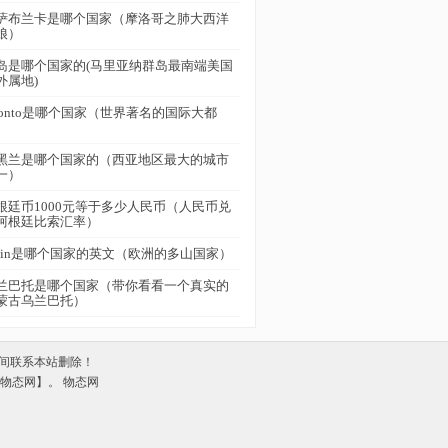
萨布兰卡是哪个国家（摩洛哥之肺大西洋
娘）
岛是哪个国家的(马里亚纳群岛最南端美国
外属地)
oronto是哪个国家（世界著名的国际大都
）
黑兰是哪个国家的（西亚地区最大的城市
一）
根廷币1000元等于多少人民币（人民币兑
阿根廷比索汇率）
pain是哪个国家的英文（欧洲的多山国家）
兰巴托是哪个国家（带你看看一个真实的
蒙古乌兰巴托）
间联系本站删除！
om【物态网】。
物态网