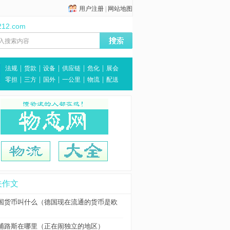
用户注册
|
网站地图
212.com
|
|
|
|
|
法规
货款
设备
供应链
危化
展会
|
|
|
|
|
零担
三方
国外
一公里
物流
配送
关作文
国货币叫什么（德国现在流通的货币是欧
）
浦路斯在哪里（正在闹独立的地区）