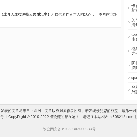
卡
新
币（土耳其里拉兑换人民币汇率）
》仅代表作者本人的观点，与本网站立场
关
海
t
市
德
之
阿
换
s
乌
外
所发表的文章均来自互联网，文章版权归原作者所有。若发现侵犯您的权益，请第一时
1号-1
CopyRight © 2019-2022 懂物流的都在这！，请记住本站域名m.606212.c
陕公网安备 61030302000333号