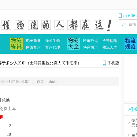
m.606
|
|
电子商务
绿通生鲜
轿车托运
冷链运输
|
|
网络货运
货运代理
快递快运
物流人才
币等于多少人民币（土耳其里拉兑换人民币汇率）
手机版
6-04-07 03:00:02 | 作者：admin
 可兑换
币兑换土耳
相
算
德
元
Y, 2
, 10
塞