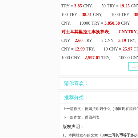
TRY =
3.85
CNY, 50 TRY =
19.25
C
100 TRY =
38.51
CNY, 1000 TRY =
38
CNY, 10000 TRY =
3,850.58
CNY
对土耳其里拉汇率换算表
,
CNYTRY
CNY =
2.60
TRY, 2 CNY =
5.19
TRY
CNY =
12.99
TRY, 10 CNY =
25.97
T
1000 CNY =
2,597.01
TRY, 10000 CN
上
猜你喜欢：
推荐分类：
上一篇作文：
德国货币叫什么（德国现在流通
下一篇作文：
返回列表
版权声明：
1、本网站发布的文章《
300土耳其币等于多