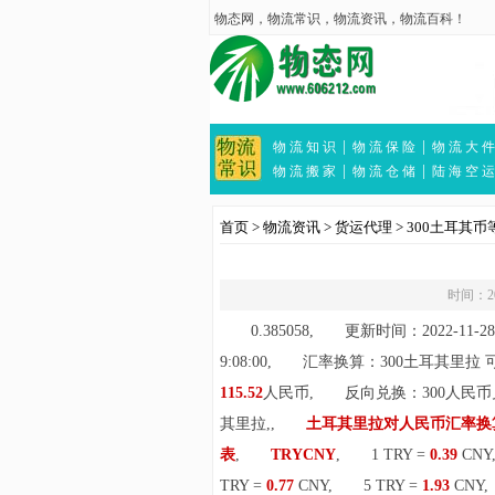
物态网
，
物流常识
，
物流资讯
，
物流百科
！
|
|
物 流 知 识
物 流 保 险
物 流 大 件
|
|
物 流 搬 家
物 流 仓 储
陆 海 空 运
首页
>
物流资讯
>
货运代理
>
300土耳其
时间：202
0.385058, 更新时间：2022-11-28
9:08:00, 汇率换算：300土耳其里拉
115.52
人民币, 反向兑换：300人民
其里拉,
,
土耳其里拉对人民币汇率换
表
,
TRYCNY
, 1 TRY =
0.39
CN
TRY =
0.77
CNY, 5 TRY =
1.93
CNY