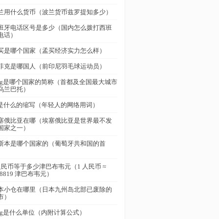
兰用什么货币（波兰货币兹罗提知多少）
班牙电话区号是多少（国内怎么拨打西班
电话）
买是哪个国家（孟买经济实力怎么样）
菲克是哪国人（前印尼羽毛球运动员）
ng是哪个国家的简称（首都及全国最大城市
乌兰巴托）
b是什么的缩写（年轻人的网络用词）
塞俄比亚在哪（埃塞俄比亚是世界最不发
国家之一）
斯本是哪个国家的（葡萄牙共和国的首
）
人民币等于多少津巴布韦元（1 人民币 ≈
.8819 津巴布韦元）
本小仓在哪里（日本九州岛北部已废除的
市）
kg是什么单位（内附计算公式）