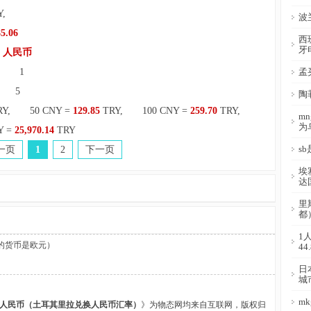
NY,
波
5.06
西
牙
,
人民币
, 1
孟
, 5
陶
RY, 50 CNY =
129.85
TRY, 100 CNY =
259.70
TRY,
m
为
Y =
25,970.14
TRY
s
一页
1
2
下一页
埃
达
里
都
1
的货币是欧元）
44
日
城
m
少人民币（土耳其里拉兑换人民币汇率）
》为物态网均来自互联网，版权归