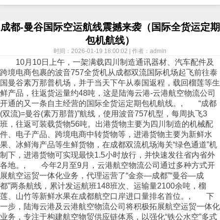
成都-曼谷国际空运航线震撼来袭（国际全货运定期
包机航线）
时间：2026-01-19 18:00:02 | 作者：admin
10月10日上午，一架满载四川制造通讯器材、汽车配件及
跨境电商包裹的波音757全货机从成都双流国际机场起飞前往泰
国曼谷素万那普机场，并于当天下午从泰国返程，载回榴莲等生
鲜产品，往返货运量约48吨，这是陆海云港-云港航空
物流
公司
开通的又一条自主经营的国际全货运定期包机航线。, “成都
(双流)=曼谷(素万那普)”航线，使用波音757机型，每周执飞3
班，往返可装载货物56吨。出港货物主要为四川制造的机械配
件、电子产品、跨境电商中转货物等，进港货物主要为新鲜水
果、冰鲜海产品等生鲜货物，在成都双流机场海关“绿色通道”机
制下，进港货物可实现最快1.5小时放行，并快速发往省内省外
各地。, 今年2月至9月，云港航空
物流
公司通过多种方式开
展航
空运
贸一体化业务，代理运营了“金奈—成都”“曼谷—成
都”两条航线，累计发运航班148班次、运输量2100余吨，榴
莲、山竹等新鲜水果在成都航空口岸进口量排名首位。, 下
一步，陆海云港及云港航空物流公司将积极拓展航
空运
贸一体化
业务，专注于构建航空物贸
供应链
体系，以强化“铁公水空”多式