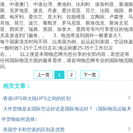
港、中港澳门、中港台湾、奥地利、比利时、保加利亚、塞浦路
斯、克罗地亚、捷克、丹麦、爱沙尼亚、芬兰、法国、德国、希
腊、匈牙利、爱尔兰、意大利、拉脱维亚、立陶宛、卢森堡、马
耳他、荷兰、波兰、葡萄牙、罗马尼亚、斯洛伐克、斯洛文尼
亚、西班牙、瑞典、美国、加拿大、墨西哥等均可享受目的地清
关及派送到门服务。, 3、电池寄送到国外一般要多久?,
每个国家清关时间不同，以美国为例。起运起到美国，空运快递
一般时效7-15个工作日左右;
海运
则要25-35个工作日左
右。, 以上便是本期
物态网
为您分享的全部内容，若您还有
任何国际
物流
方面的服务需求，请咨询物态网专业的国际
物流
顾
问。
上一页
1
2
下一页
相关文章：
·
香港UPS和大陆UPS之间的区别
·
大件货物是走国际空运好还是国际海运好？（国际物流运输大
件货物如何选择）
·
美国空卡和空派的区别及优势