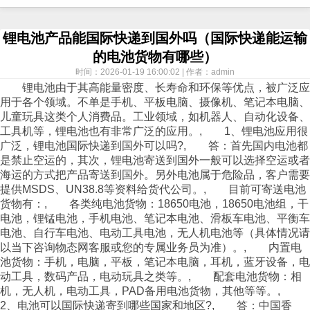
锂电池产品能国际快递到国外吗（国际快递能运输
的电池货物有哪些）
时间：2026-01-19 16:00:02 | 作者：admin
锂电池由于其高能量密度、长寿命和环保等优点，被广泛应
用于各个领域。不单是手机、平板电脑、摄像机、笔记本电脑、
儿童玩具这类个人消费品。工业领域，如机器人、自动化设备、
工具机等，锂电池也有非常广泛的应用。, 1、锂电池应用很
广泛，锂电池国际
快递
到国外可以吗?, 答：首先国内电池都
是禁止
空运
的，其次，锂电池寄送到国外一般可以选择
空运
或者
海运
的方式把产品寄送到国外。另外电池属于危险品，客户需要
提供MSDS、UN38.8等资料给货代公司。, 目前可寄送电池
货物有：, 各类纯电池货物：18650电池，18650电池组，干
电池，锂锰电池，手机电池、笔记本电池、滑板车电池、平衡车
电池、自行车电池、电动工具电池，无人机电池等（具体情况请
以当下咨询
物态网
客服或您的专属业务员为准）。, 内置电
池货物：手机，电脑，平板，笔记本电脑，耳机，蓝牙设备，电
动工具，数码产品，电动玩具之类等。, 配套电池货物：相
机，无人机，电动工具，PAD备用电池货物，其他等等。,
2、电池可以国际
快递
寄到哪些国家和地区?, 答：中国香