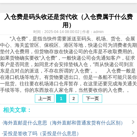
入仓费是码头收还是货代收（入仓费属于什么费
用）
时间：2025-04-14 08:00:02 | 作者：admin
“入仓费”，是指当快件需要派送至码头、机场、货仓、会展
中心、海关监管区、保税区、港区等地，
快递
公司为消费者先期
垫付入仓费用，但货物存放在
快递
公司的仓库是不收取费用的。
如果货物确实要收“入仓费”，一般快递公司会先通知客户，征求
客户是否同意，如同意才会安排垫钱入仓，“而从快递公司到京
东是点对点的派送，不存在所谓的‘入仓费’。, 入仓费一般是
在港口机场等地方。有货物要进出口。但是一条船不可能只装你
一批货。往往要在机场港口仓库暂存，在这里还要完成海关通关
手续等等。你的东西放在人家仓库，当然要收你的入仓费。,
上一页
1
2
下一页
相关文章：
·
海外直邮是什么意思（海外直邮和普通发货有什么区别）
·
妥投是签收了吗（妥投是什么意思）