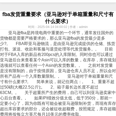
fba发货重量要求（亚马逊对于单箱重量和尺寸有
什么要求）
时间：2025-04-14 04:00:02 | 作者：admin
亚马逊fba是跨境电商中重要的一个环节，通常发往国外的
货物都是需要严格要求的，那么亚马逊fba的发货最少是多
少?, FBA即亚马逊
物流
，是由亚马逊完成提供的仓储、拣货
打包、派送、收款和客服与退货处理等代发货服务。, 目前
对于FBA入库的新品有200pcs的入库限制。同时你也可以通过
亚马逊后台来查看某个Asin可以入库的数量，在库存，库存规划
选项就可以查看任何一个Asin的发货数量。, 之前对发货量
是没有限制的，由于疫情原因，亚马逊仓库人员不足，所以会对
所有产品有一个入库数量限制。, 亚马逊对于单箱重量和尺
寸有什么要求?, 简单来说，就记住两点：, 1、重量不超
过50磅(大概22.5公斤);, 2、箱子最长边长度不超过
63CM。, 关于超重所产生的费用，自己可以到亚马逊卖家中
心后台查看。, 如果IPI绩效分值太低，低于350分，那就一
定要小心了，因为你既有可能会被亚马逊限制补货，而现有库存
超出库容要求的部分，还会被征收超额费，按照规定，库存超额
费用将按每立方英尺每月10美元的费率收取。