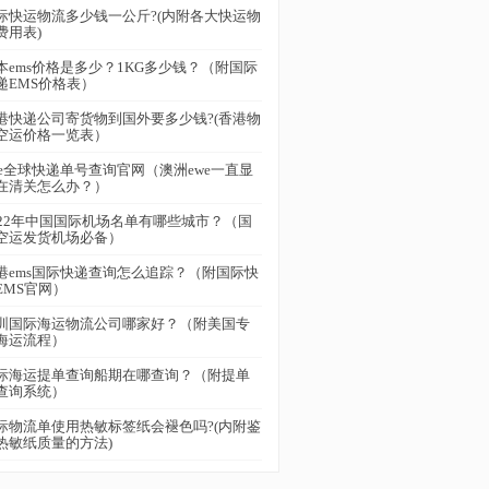
际快运物流多少钱一公斤?(内附各大快运物
费用表)
本ems价格是多少？1KG多少钱？（附国际
递EMS价格表）
港快递公司寄货物到国外要多少钱?(香港物
空运价格一览表）
we全球快递单号查询官网（澳洲ewe一直显
在清关怎么办？）
022年中国国际机场名单有哪些城市？（国
空运发货机场必备）
港ems国际快递查询怎么追踪？（附国际快
EMS官网）
圳国际海运物流公司哪家好？（附美国专
海运流程）
际海运提单查询船期在哪查询？（附提单
查询系统）
际物流单使用热敏标签纸会褪色吗?(内附鉴
热敏纸质量的方法)