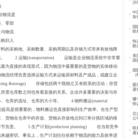
沙
购
中
企业物流是
加
料、零部
国
联
量与物流
采购归入
快
赔
材料的采购地、采购数量、采购周期以及存储方式等来有效地降
美
.运输(transportation) 运输是企业物流系统中非常重
国
流最为直接的表现形式，因为物流中最重要的是货物的实体移动
国
（
的物流经理负责选择运输方式来运输原材料及产成品，或建立企
sing &storage) 存储包括两个既独立又有联系的活动：存货
圆
递
及所需仓库数之间也有着直接的关系。企业许多重要的决策与存
哪
仓库的选址、仓库的大小等。 4.物料搬运(material
快
效率的提高是很重要的，物料搬运也直接影响到生产效率。在生产型
北
库、货物在仓库中的存放、货物从存放地点到订单分拣区域的移
公
 5.生产计划(production planning) 在当前竞争
联
递
越来越密切。事实上，生产计划往往依赖于物流的能力及效率进