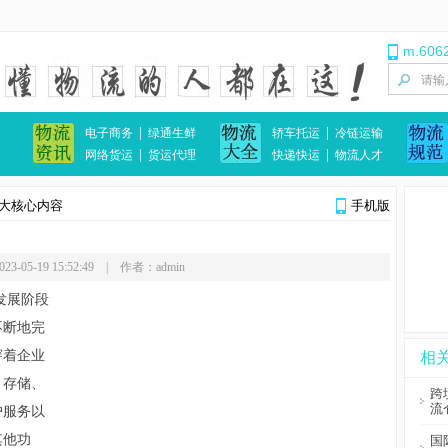
m.606
|
|
电子商务
绿通生鲜
轿车托运
冷链运输
|
|
网络货运
货运代理
快递快运
物流人才
大核心内容
手机版
3-05-19 15:52:49 | 作者：admin
发展阶段
不断地完
穿着企业
相
、存储、
跨
流
户服务以
其他功
国