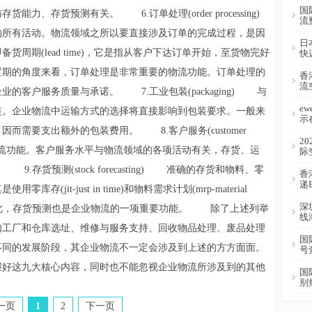
国
、存货预测有关。 6.订单处理(order processing)
流
所有活动。物流领域之所以要直接涉及订单的完成过程，是因
日
周期(lead time)，它是指从客户下达订单开始，至货物完好
快
置期的角度来看，订单处理是非常重要的物流功能。订单处理的
香
流
的客户服务质量与承诺。 7.工业包装(packaging) 与
e
装。企业物流中运输方式的选择将直接影响到包装要求。一般来
示
而需要支出额外的包装费用。 8.客户服务(customer
2
的物流功能。客户服务水平与物流领域的各项活动有关，存货、运
际
存货预测(stock forecasting) 准确的存货和物料、零
香
递
jit-just in time)和物料需求计划(mrp-material
深
货的企业。因此，存货预测也是企业物流的一项重要功能。 除了上述列举
线
如工厂和仓库选址、维修与服务支持、回收物品处理、废品处理
国
不同的发展阶段，其企业物流不一定会涉及到上述的方方面面。
号
好这九大核心内容，同时也不能忽视企业物流所涉及到的其他
国
别
一页
1
2
下一页