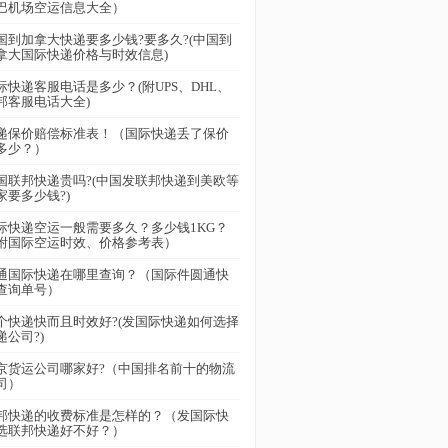
巴机场空运信息大全）
国到加拿大快递要多少钱?要多久?(中国到
拿大国际快递价格与时效信息)
际快递客服电话是多少？(附UPS、DHL、
邦客服电话大全)
递保价赔偿标准表！（国际快递丢了保价
多少？）
国联邦快递贵吗?(中国发联邦快递到美欧等
家要多少钱?)
际快递空运一般需要多久？多少钱1KG？
附国际空运时效、价格参考表）
通国际快递在哪里查询？（国际件圆通快
查询单号）
个快递快而且时效好?(发国际快递如何选择
递公司?)
京货运公司哪家好?（中国排名前十的物流
司）
邦快递的收费标准是怎样的？（发国际快
选联邦快递好不好？）