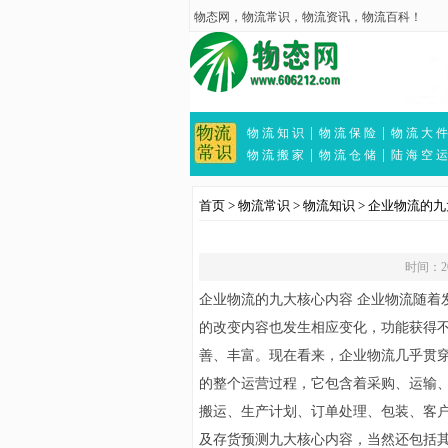
物态网
，
物流常识
，
物流资讯
，
物流百科
！
|
|
物 流 知 识
物 流 保 险
物 流 大 件
|
|
物 流 搬 家
物 流 仓 储
陆 海 空 运
首页
>
物流常识
>
物流知识
>
企业物流的九
时间：202
企业物流的九大核心内容 企业物流随着
的改变内容也发生相应变化，功能获得
善、丰富。现在看来，企业物流几乎贯
的整个运营过程，它包含着采购、运输
搬运、生产计划、订单处理、包装、客
及存货预测九大核心内容，当然还包括