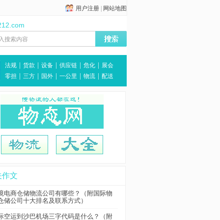
用户注册
|
网站地图
212.com
|
|
|
|
|
法规
货款
设备
供应链
危化
展会
|
|
|
|
|
零担
三方
国外
一公里
物流
配送
关作文
境电商仓储物流公司有哪些？（附国际物
仓储公司十大排名及联系方式）
际空运到沙巴机场三字代码是什么？（附