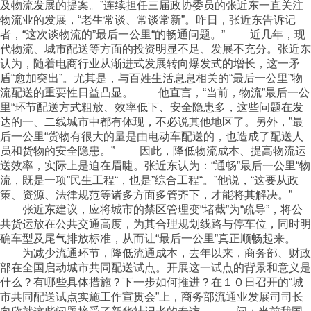
及物流发展的提案。”连续担任三届政协委员的张近东一直关注
物流业的发展，“老生常谈、常谈常新”。昨日，张近东告诉记
者，“这次谈物流的”最后一公里“的畅通问题。” 近几年，现
代物流、城市配送等方面的投资明显不足、发展不充分。张近东
认为，随着电商行业从渐进式发展转向爆发式的增长，这一矛
盾“愈加突出”。尤其是，与百姓生活息息相关的“最后一公里”物
流配送的重要性日益凸显。 他直言，“当前，物流”最后一公
里“环节配送方式粗放、效率低下、安全隐患多，这些问题在发
达的一、二线城市中都有体现，不必说其他地区了。另外，”最
后一公里“货物有很大的量是由电动车配送的，也造成了配送人
员和货物的安全隐患。” 因此，降低物流成本、提高物流运
送效率，实际上是迫在眉睫。张近东认为：“通畅”最后一公里“物
流，既是一项”民生工程“，也是”综合工程“。”他说，“这要从政
策、资源、法律规范等诸多方面多管齐下，才能将其解决。”
张近东建议，应将城市的禁区管理变“堵截”为“疏导”，将公
共货运放在公共交通高度，为其合理规划线路与停车位，同时明
确车型及尾气排放标准，从而让“最后一公里”真正顺畅起来。
为减少流通环节，降低流通成本，去年以来，商务部、财政
部在全国启动城市共同配送试点。开展这一试点的背景和意义是
什么？有哪些具体措施？下一步如何推进？在１０日召开的“城
市共同配送试点实施工作宣贯会”上，商务部流通业发展司司长