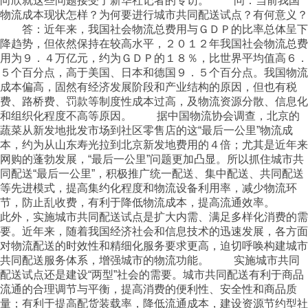
向欣就这些问题接受了新华社记者的专访。 问：当前我国
物流成本现状怎样？为何要进行城市共同配送试点？有何意义？
答：近年来，我国社会物流总费用与ＧＤＰ的比率总体呈下
降趋势，但依然保持在较高水平，２０１２年我国社会物流总费
用为９．４万亿元，约为ＧＤＰ的１８％，比世界平均值高６．
５个百分点，高于美国、日本和德国９．５个百分点。我国物流
成本偏高，固然有经济发展阶段和产业结构的原因，但也有税
费、路桥费、罚款等制度性成本过高，及物流资源分散、信息化
和组织化程度不高等原因。 据中国物流协会调查，北京的
蔬菜从新发地批发市场到社区零售店的这“最后一公里”物流成
本，约为从山东寿光拉到北京新发地费用的４倍；尤其是近年来
网购的蓬勃发展，“最后一公里”问题更加凸显。所以抓住城市共
同配送“最后一公里”，积极推广统一配送、集中配送、共同配送
等先进模式，提高集约化程度和物流设备利用率，减少物流环
节，防止乱收费，有利于降低物流成本，提高流通效率。
此外，实施城市共同配送试点是扩大内需、满足多样化消费的需
要。近年来，随着我国经济社会和信息技术的迅速发展，各方面
对物流配送的时效性和精细化服务要求更高，迫切呼唤构建城市
共同配送服务体系，增强城市的物流功能。 实施城市共同
配送试点还是建设“两型”社会的需要。城市共同配送有利于商品
流通的合理调节与平衡，提高消费的便利性、安全性和商品质
量；有利于提高配货装载率，降低流通成本，建设资源节约型社