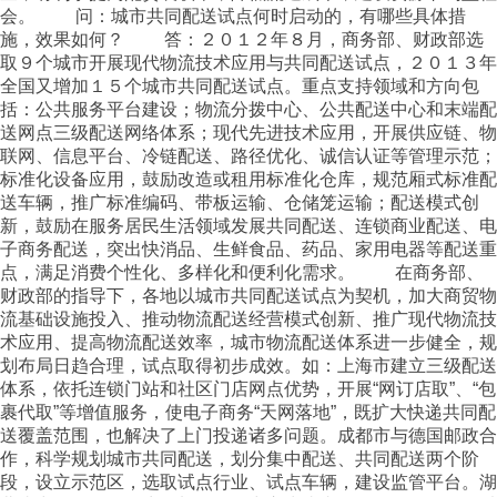
会。 问：城市共同配送试点何时启动的，有哪些具体措
施，效果如何？ 答：２０１２年８月，商务部、财政部选
取９个城市开展现代物流技术应用与共同配送试点，２０１３年
全国又增加１５个城市共同配送试点。重点支持领域和方向包
括：公共服务平台建设；物流分拨中心、公共配送中心和末端配
送网点三级配送网络体系；现代先进技术应用，开展供应链、物
联网、信息平台、冷链配送、路径优化、诚信认证等管理示范；
标准化设备应用，鼓励改造或租用标准化仓库，规范厢式标准配
送车辆，推广标准编码、带板运输、仓储笼运输；配送模式创
新，鼓励在服务居民生活领域发展共同配送、连锁商业配送、电
子商务配送，突出快消品、生鲜食品、药品、家用电器等配送重
点，满足消费个性化、多样化和便利化需求。 在商务部、
财政部的指导下，各地以城市共同配送试点为契机，加大商贸物
流基础设施投入、推动物流配送经营模式创新、推广现代物流技
术应用、提高物流配送效率，城市物流配送体系进一步健全，规
划布局日趋合理，试点取得初步成效。如：上海市建立三级配送
体系，依托连锁门站和社区门店网点优势，开展“网订店取”、“包
裹代取”等增值服务，使电子商务“天网落地”，既扩大快递共同配
送覆盖范围，也解决了上门投递诸多问题。成都市与德国邮政合
作，科学规划城市共同配送，划分集中配送、共同配送两个阶
段，设立示范区，选取试点行业、试点车辆，建设监管平台。湖