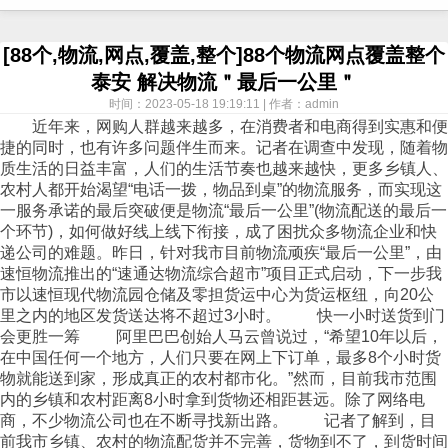
[88个,物流,网点,覆盖,整个]88个物流网点覆盖整个
泰安 解决物流＂最后一公里＂
时间：2023-05-18 19:19:11 | 作者：admin
近年来，网购人群越来越多，在消费者和电商得到实惠和便
捷的同时，也有许多问题伴生而来。记者在调查中发现，随着物
质生活的日益丰富，人们的生活节奏也越来越快，更多乡镇人、
农村人都开始渴望“电话一拨，物品到桌”的物流服务，而实现这
一服务承诺的最后突破便是物流“最后一公里”(物流配送的最后一
个环节)，如何做好线上线下衔接，成了困扰众多物流企业和快
递公司的难题。昨日，针对我市目前物流顽疾“最后一公里”，由
速恒物流推出的“速通达物流综合超市”项目正式启动，下一步我
市以速恒现代物流园仓储及零担货运中心为货运枢纽，向20公
里之内的地区发货送达将不超过3小时。 快一小时送货到门
会更胜一筹 阿里巴巴创始人马云曾说过，“希望10年以后，
在中国任何一个地方，人们只要在网上下订单，最多8个小时货
物就能送到家，形成真正的农村都市化。”然而，目前我市范围
内的乡镇和农村距离8小时拿到货物还相距甚远。除了网络电
商，不少物流公司也在不断寻找新出路。 记者了解到，目
前我市乡镇、农村的物流配货并不完善，货物到不了，到货时间