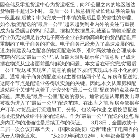
园仓储及零担货运中心为货运枢纽，向20公里之内的地区送达
货物将不超过3小时。 最后一公里,原意指完成长途跋涉的最后
一段里程,后被引申为完成一件事情的最后且是关键性的步骤。
如今,物流配送的“最后一公里”越来越受到业内外的关注与重视,
成为备受瞩目的热门话题。据相关数据显示,截至目前物流配送
行业仍无法满足各大电子商务企业在购物高峰时的货品配送,严
重制约了电子商务的扩张。电子商务已经步入了高速发展的轨
道,如何建设与之配套的物流配送体系、准时高效地在合理成本
范畴内完成“最后一公里”,从而最大限度提示客户满意度,已成为
摆在物流从业者面前亟待解决的问题。本文旨在研究完成“最后
一公里”配送和实现客户满意的前提下,如何实现成本最小化的问
题。通常,电子商务的配送流程主要包括两个节点:库房和配送站,
这两个节点是配送业务得以实施的关键。因此,本文从库房和配
送站两个关键节点着手,研究分析“最后一公里”配送的特点及存在
问题。库房,是“最后一公里”配送的源头。通常货品从库房发出即
被视为进入了“最后一公里”配送范畴。在出库之前,库房会依据客
户订单,对货品进行流通加工、分拣、包装等作业,之后按照配送
地址把货品发给不同的配送站。作为“最后一公里”配送的起点,库
房内工作的准确性是后续工作的保证。 3月3日，全国政协十
二届一次会议开幕当天，《国际金融报》记者“逮住”了电商界的
风云人物张近东。 “从2009年到2012年，每年都会提交涉