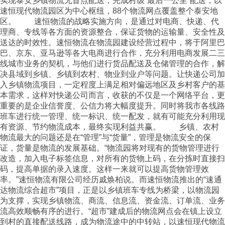
实现泰安乡镇物流无盲点配送，完成村级“最后一公里”配送，以
速恒现代物流园区为中心枢纽，88个物流网点覆盖整个泰安地
区。 速恒物流的战略实施方向，是通过对电商、快递、代
理商、专线等各方面的资源整合，保证货物的运输量、安全性及
送达的时效性。速恒物流在物流园建设经营过程中，将于阿里巴
巴、京东、亚马逊等各大电商进行合作，充分利用电商发展二三
线城市业务的契机，与他们进行货品配送及仓储管理的合作，解
决县域到乡镇、乡镇到农村、物业到业户等问题。让快递公司加
入乡镇物流项目，一定程度上满足相对偏远地区及乡村客户的基
本需求，这样对快递公司而言，收获的不仅是一个网络平台，更
重要的是企业信誉度、公信力将大幅度提升。同时将我市各线路
班车进行统一管理、统一标识、统一配发，就有可能充分利用现
有资源、节约物流成本，最终实现利益共赢。 乡镇、农村
物流最大的问题还是在“管理”与“货量”，管理是物流安全的保
证，货量是物流的发展基础。“物流园将对现有的货物管理进行
改造，加入电子标签信息，对所有的货物上码，在分拣时直接扫
码，提高单据的录入速度。这样一来就可以提高货物管理效
率。”速恒物流有限公司经历戚焕柏说。而速恒物流推出的“速通
达物流综合超市”项目，正是以乡镇班车专线为桥梁，以物流园
为支撑，实现乡镇物流、商流、信息流、资金流、订单流、业务
流高效顺畅有序的进行。“超市”建成后的物流网点会在镇上设立
到村的直接配送线路，成为物流途中的中转站，以速恒现代物流