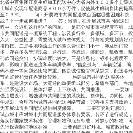
北省中百集团江夏生鲜加工配送中心为省内外１００多个县级以
上城市实现年配送商品８００余万件，促使其生鲜销售比例提高
至２３％。 问：开展城市共同配送试点面临哪些困难和挑
战？下一步如何推进？ 答：当前，在开展城市共同配送过
程中，会遇到这样那样的问题。一是部分城市重视程度不够，城
市共同配送是一项系统工程，涉及多行业、多领域、多环节，投
入大，公益性强，需要纳入城市整体规划，并与相关规划搞好对
接衔接。二是各地物流工作的牵头管理部门不一，涉及部门较
多，存在多头管理现象，通行难、停靠难、装卸难、乱收费、乱
罚款问题突出，协调难度比较大。三是信息化、标准化程度不
高，影响了配送速度和车辆满载率，“信息孤岛”、车辆空返、编
码不统一等问题还比较严重。四是诚信监管体系缺失，配送各环
节的监管和责任界定比较难。 构建城市共同配送服务体
系，是建设大市场、大流通的重要组成部分，希望各部门、各地
加强系统设计、整体部署，上下联动、共同推进。 一要加
强顶层设计，增强城市共同配送的系统性、整体性、协同性，科
学规划、合理布局城市共同配送网络节点；完善相关支持政策，
为开展城市共同配送提供制度保障。 二要研究制订标准。
试点城市应对城市共同配送服务体系各要素、各环节进行规范，
落实好国家技术标准、管理标准和服务标准，对缺少的标准，可
先行探索制订地区标准。 三要创建良好环境。城市政府应