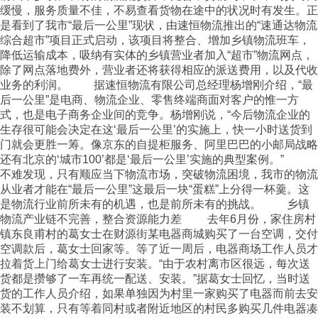
缓慢，服务质量不佳，不易查看货物在途中的状况时有发生。正
是看到了我市“最后一公里”现状，由速恒物流推出的“速通达物流
综合超市”项目正式启动，该项目将整合、增加乡镇物流班车，
降低运输成本，吸纳有实体的乡镇营业者加入“超市”物流网点，
除了网点落地费外，营业者还将获得相应的派送费用，以及代收
业务的利润。 据速恒物流有限公司总经理杨增刚介绍，“最
后一公里”是电商、物流企业、零售终端商面对客户的惟一方
式，也是电子商务企业间的竞争。杨增刚说，“今后物流企业的
生存很可能会决定在这‘最后一公里’的实施上，快一小时送货到
门就会更胜一筹。像京东的自提柜服务、阿里巴巴的小邮局战略
还有北京的‘城市100’都是‘最后一公里’实施的典型案例。”
不难发现，只有顺应当下物流市场，突破物流困境，我市的物流
从业者才能在“最后一公里”这最后一块“蛋糕”上分得一杯羹。这
是物流行业前所未有的机遇，也是前所未有的挑战。 乡镇
物流产业链不完善，整合资源能力差 去年6月份，家住房村
镇东良甫村的葛女士在财源街某电器商城购买了一台空调，交付
空调款后，葛女士回家等。等了近一周后，电器商场工作人员才
拉着货上门给葛女士进行安装。“由于农村离市区很远，每次送
货都是攒够了一车再统一配送、安装。”据葛女士回忆，当时送
货的工作人员介绍，如果单独因为村里一家购买了电器而前去安
装不划算，只有等着同村或者附近地区的村民多购买几件电器凑