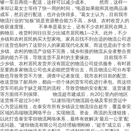
够一车后再统一配送，这样可以减少成本。 然而，这样一
来却让葛女士等待了快一周的时间，“电器如果能和其他商品凑
成车，然后进行配送，也许会快得多。”葛女士认为，目前我市
物流行业的“短板”就是资源整合能力不高，乡镇、农村收货人的
收获速度慢。 不单单是葛女士，还有不少农村居民在网上
购物后，收货时间往往至少比城市居民晚1—2天。此外，不少
乡镇和农村居民购买大型家电、家具后找不到合适的物流公司进
行送货也制约了这部分人的家庭现代化发展。而这也是由于全市
乡镇、农村的物流产业链不完善，城乡衔接的物流从业者整合资
源的能力不强，导致送货不及时的主要缘故。 目前我市不
少乡镇、农村居民发货并没有固定的物流公司提供服务，有时甚
至要跑多家物流公司也未必能把货寄出去，而且物流公司分布零
散也导致寄货不方便。调查中记者发现，我市农村目前的配货、
收送货除了邮局外，都由一些个体的货车司机进行承包。而这些
货车司机由于缺乏规范的流程，导致货物的安全配发、送货速度
等方面得不到保障。 物流超市建成后，向20公里内的地区
送货将不超过3小时 “以速恒现代物流园仓储及零担货运中
心为货运枢纽，在泰安市所有乡镇设立物流综合超市，覆盖泰安
区域的高端物流网络平台，实现物流、资金、商流的无缝链接，
以此打造泰安零担物流网络体系，最终有效解决‘最后一公里’配
送问题。”速恒物流有限公司总经理杨增刚称，“超市”成立后，将