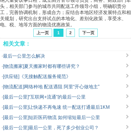
纳入重要议事日程，成立由分管市领导负责，商务、财政部门牵
头，相关部门参与的城市共同配送工作领导小组，明确职责分
工，完善协调机制，形成合力；应结合本地区经济发展特点和相
关规划，研究出台支持试点的本地化、差别化政策，享受水、
电、税、地等方面的物流优惠政策。
上一页
1
2
下一页
相关文章：
·
最后一公里怎么解决
·
[物流搬家]夏天搬家时都有哪些讲究？
·
[供应链]《无接触配送服务规范》
·
[物流配送]网络种地 配送遇阻 阿里“开心做地主”
·
[最后一公里]“互联网+流通”的最后一公里
·
[最后一公里]让快递不再龟速 统一配送打通最后1KM
·
[最后一公里]短距医药物流 如何缩短最后一公里
·
[最后一公里]最后一公里，死了多少创业公司？