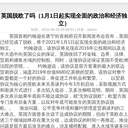
英国脱欧了吗（1月1日起实现全面的政治和经济独
立）
时间：2026-06-03 05:00:02 | 作者：admin
英国首相约翰逊在唐宁街首相府召开新闻发布会宣布，英国
已经完成了脱欧，将于2021年1月1日起实现全面的政治和经济
独立。, 约翰逊说，该协议将兑现在2016年公投期间以及去
年大选中向英国公众的保证。英国收回了对金钱、边界、法律、
贸易和捕鱼水域的控制权。同时，这项协议还保证英国不受欧洲
法院的管辖。, 约翰逊说，该协议是双方签署的最大的双边
贸易协议，涵盖2019年价值6680亿英镑的贸易。该协议对整个
欧盟都是一个好的协议，将促进工作机会和繁荣。, 以贸易
协议为核心的英欧未来关系谈判今年3月初启动，采取视频方式
和面谈方式进行，多次陷入低谷，又多次柳暗花明。期间，英国
多次表示如果年底前不能达成协议，就“无协议脱欧”；欧盟方面
专门发布后备方案，以应对年底可能发生的英国无协议脱
欧。, 渔业问题、公平竞争环境和履约管理是贸易谈判的三
大难点。英国方面曾多次设下达成协议的期限，但由于英欧在上
述三个领域始终存在重大分歧，达成协议的时间一再推迟。渔业
问题是双方最后攻克的难点，涉及捕捞配额、准入水域等诸多问