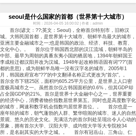
seoul是什么国家的首都（世界第十大城市）
时间：2026-04-05 16:00:02 | 作者：admin
首尔(谚文：??;英文：Seoul)，全称首尔特别市，旧称汉
城。大韩民国首都，是世界第十大城市、朝鲜半岛最大的城市，
亚洲主要金融城市之一;也是韩国的政治、经济、科技、教育、
文化中心。, 首尔位于韩国西北部的汉江流域，朝鲜半岛的
中部。最早为周朝的真番东夷小国的栖居地，1394年朝鲜国王
李成桂迁都汉阳并改为汉城。1948年起改称韩语固有词“??”(首
都的意思)，成为朝鲜半岛唯一没有汉字名的城市。2005年1
月，韩国政府宣布“??”的中文翻译名称正式更改为“首尔”。,
首尔全市下辖25区，面积约605.25平方公里，是世界上人口密
度极高城市之一。虽然首尔仅占韩国面积的0.6%，但其GDP却
占全国GDP的21%。首尔是世界十大金融中心之一，世界重要
的经济中心，消费者物价指数居世界第五。同时也是高度数字化
的城市，网速和数字机会指数均居世界首位。, 首尔也是一
座年轻的城市，朝气蓬勃的人群、繁华喧闹的城市、迷人的自然
景观、悠久的历史文化。充满活力的首尔到处呈现出令人心动的
景象，拥有首尔大学、汉阳大学、成均馆大学等大专院校34
所，是名副其实的大学之城。, 首尔有冠岳山、三角山、仁