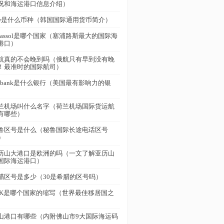
况和海运港口信息介绍）
rw是什么币种（韩国国际通用货币简介）
imassol是哪个国家（塞浦路斯最大的国际海
港口）
航真的不会晚到吗（俄航只有早到没有晚
！最准时的国际航司）
itibank是什么银行（美国最有影响力的银
）
兰机场叫什么名字（荷兰机场国际货运航
有哪些）
鲁区号是什么（秘鲁国际长途电话区号
）
历山大港口是欧洲的吗（一文了解亚历山
国际海运港口）
腊区号是多少（30是希腊的区号吗）
VK是哪个国家的缩写（世界最佳移居国之
）
山港口有哪些（内附佛山市9大国际海运码
）