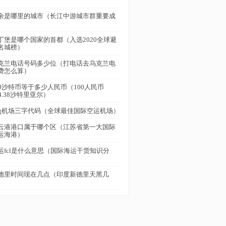
余是哪里的城市（长江中游城市群重要成
）
丁堡是哪个国家的首都（入选2020全球避
名城榜）
克兰电话号码多少位（打电话去乌克兰电
费怎么算）
00沙特币等于多少人民币（100人民币
54.38沙特里亚尔）
kg机场三字代码（全球最佳国际空运机场）
云港港口属于哪个区（江苏省第一大国际
运海港）
运fcl是什么意思（国际海运干货知识分
）
德里时间现在几点（印度新德里天黑几
）