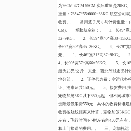
为76CM 47CM 55CM 实际重量是20K
重量：76*47*55/6000=33KG 航空公司就
收费。, 常用笼子尺寸与计费重量：(
CM), 塑胶航空箱：, 1、长49*宽3
32=9KG;, 2、长59*宽40*高38=15K
长67*宽50*高45=26KG;, 4、长79*宽
笼:, 1、长46*宽31*高37=9KG;, 2
4、长90*宽57*高66=56KG;, 5、
般为25元/公斤，东北、西北等城市另计
地分部;, 2、证件代办费：
空运
代办
证、消毒证共150元;, 3、接货费用
宠物加笼5KG以下350元起，但不同城
贵阳最低消费550元，具体的收费标准
收费按航线距离来计算，宠物加笼5KGC 
左右，飞行时间4小时左右的450元左右
和上门接送的费用。, 三、宠物托运