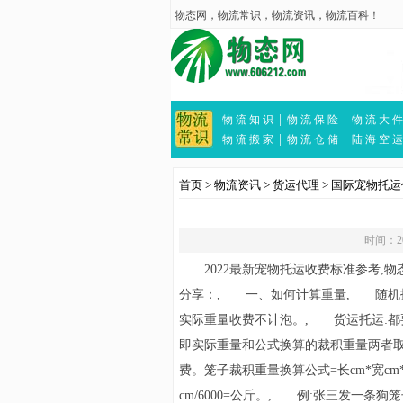
物态网
，
物流常识
，
物流资讯
，
物流百科
！
|
|
物 流 知 识
物 流 保 险
物 流 大 件
|
|
物 流 搬 家
物 流 仓 储
陆 海 空 运
首页
>
物流资讯
>
货运代理
>
国际宠物托运
时间：202
2022最新宠物托运收费标准参考,
物
分享：, 一、如何计算重量, 随机
实际重量收费不计泡。, 货运托运:都
即实际重量和公式换算的裁积重量两者
费。笼子裁积重量换算公式=长cm*宽cm
cm/6000=公斤。, 例:张三发一条狗