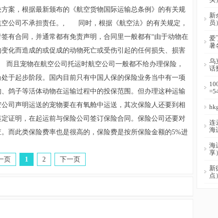
决方案，根据最新颁布的《航空货物国际运输总条例》的有关规
新
员
航空公司不承担责任。, 同时，根据《航空法》的有关规定，
签有合同，并通常都有免责声明，合同里一般都有“由于动物在
爱
暑
的变化而造成的或促成的动物死亡或受伤引起的任何损失、损害
乌
, 而且宠物在航空公司托运时航空公司一般都不给办理保险，
话
尚处于起步阶段。国内目前只有中国人保的保险业务当中有一项
1
狗、鸽子等活体动物在运输过程中的投保范围。但办理这种运输
=
空公司声明运送的宠物要在有氧舱中运送，其次保险人还要到相
h
鉴定证明，在起运前与保险公司签订保险合同。保险公司还要对
连
海
。而此类保险费率也是很高的，保险费是按所保险金额的5%进
海
享
一页
1
2
下一页
新
点