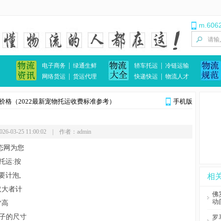
m.606
|
|
电子商务
绿通生鲜
轿车托运
冷链运输
|
|
网络货运
货运代理
快递快运
物流人才
价格（2022最新宠物托运收费标准参考）
手机版
6-03-25 11:00:02 | 作者：admin
态网
为您
托运:按
要计泡,
相
取大者计
佛
动
*高
笼子的尺寸
罗