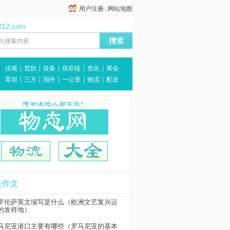
用户注册
|
网站地图
212.com
|
|
|
|
|
法规
货款
设备
供应链
危化
展会
|
|
|
|
|
零担
三方
国外
一公里
物流
配送
关作文
罗伦萨英文缩写是什么（欧洲文艺复兴运
的发祥地）
马尼亚港口主要有哪些（罗马尼亚的基本