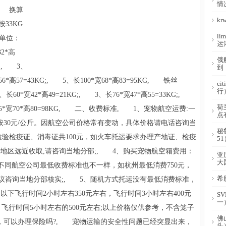
情
G, 换算
k
按33KG
l
单位：
运
2*高
俄
G;, 3、
到
56*高57=43KG;, 5、长100*宽68*高83=95KG, 铁丝
c
行
、长60*宽42*高49=21KG;, 3、长76*宽47*高55=33KG;,
荷
长105*宽70*高80=98KG, 二、收费标准, 1、宠物航
空运
费:一
点
按30元/公斤。因航空公司价格常有变动，具体价格请电话咨询当
秘
检验检疫证、消毒证共100元，如火车托运要求办理产地证、检疫
51
:按地区远近收取,请咨询当地分部;, 4、购买宠物航空箱费用：
亚
大
市不同航空公司最低收费标准也不一样，如杭州最低消费750元，
希
建议咨询当地分部核实;, 5、随机方式托运没有最低消费标准，
以下飞行时间2小时左右350元左右，飞行时间3小时左右400元
S
一
，飞行时间5小时左右的500元左右;以上价格仅供参考，不含笼子
佛
，可以办理保险吗?, 宠物运输的安全性问题已经突显出来，
头