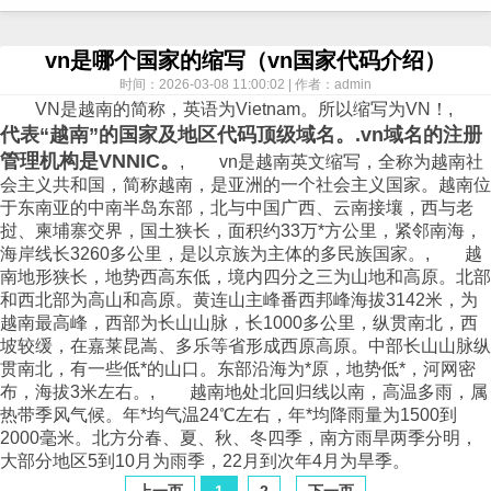
vn是哪个国家的缩写（vn国家代码介绍）
时间：2026-03-08 11:00:02 | 作者：admin
VN是越南的简称，英语为Vietnam。所以缩写为VN！,
代表“越南”的国家及地区代码顶级域名。.vn域名的注册
管理机构是VNNIC。
, vn是越南英文缩写，全称为越南社
会主义共和国，简称越南，是亚洲的一个社会主义国家。越南位
于东南亚的中南半岛东部，北与中国广西、云南接壤，西与老
挝、柬埔寨交界，国土狭长，面积约33万*方公里，紧邻南海，
海岸线长3260多公里，是以京族为主体的多民族国家。, 越
南地形狭长，地势西高东低，境内四分之三为山地和高原。北部
和西北部为高山和高原。黄连山主峰番西邦峰海拔3142米，为
越南最高峰，西部为长山山脉，长1000多公里，纵贯南北，西
坡较缓，在嘉莱昆嵩、多乐等省形成西原高原。中部长山山脉纵
贯南北，有一些低*的山口。东部沿海为*原，地势低*，河网密
布，海拔3米左右。, 越南地处北回归线以南，高温多雨，属
热带季风气候。年*均气温24℃左右，年*均降雨量为1500到
2000毫米。北方分春、夏、秋、冬四季，南方雨旱两季分明，
大部分地区5到10月为雨季，22月到次年4月为旱季。