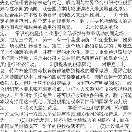
先会对征税的管辖权进行约定。联合国与世界经合组织对征税原
则存在不同的倾向。联合国范本比较强调收入来源地征税原则;
而经合组织范本较多地要求限制收入来源地原则。, 对于协
定的使用范围，两个范本的规定基本一致，主要包括纳税人的适
用范围规定和税种的适用范围规定。, 2.常设机构的约
定, 常设机构是指企业进行全部或部分营业活动的固定场
所，包括三个要点：第一，有一个营业场所，即企业投资，如房
屋、场地或机器设备等。第二，这个场所必须是固定的，即建立
了一个确定的地点，并有一定的永久性。第三，企业通过该场所
进行营业活动，通常由公司人员在固定场所所在国依靠企业(人
员)进行经济活动。, 3.预提税的税率限定, 对股息、利
息、特许权使用费等投资所得征收预提税的通常做法，是限定收
入来源国的税率，使缔约国双方都能征到税，排除任何一方的税
收独占权。但对于税率的限定幅度，两个范本有明显的区别。经
合组织范本要求税率限定很低，这样收入来源国征收的预提税就
较少，居住国给予抵免后，还可以征收到较多的税收。联合国范
本没有沿用这一规定，预提税限定税率要由缔约国双方谈判确
定。, 4.税收无差别待遇, 本着平等互利的原则。缔约国
一方应保障另一方国民享受到与本国国民相同的税收待遇。具体
为：, (1)国籍无差别，即不能因为纳税人的国籍不同，而在
相同或类似情况下，给予的税收待遇不同。, (2)常设机构无