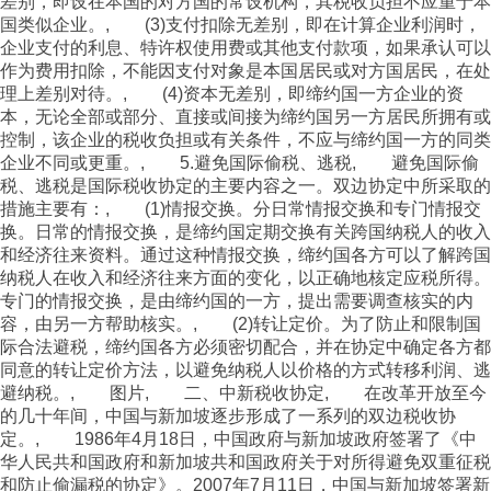
差别，即设在本国的对方国的常设机构，其税收负担不应重于本
国类似企业。, (3)支付扣除无差别，即在计算企业利润时，
企业支付的利息、特许权使用费或其他支付款项，如果承认可以
作为费用扣除，不能因支付对象是本国居民或对方国居民，在处
理上差别对待。, (4)资本无差别，即缔约国一方企业的资
本，无论全部或部分、直接或间接为缔约国另一方居民所拥有或
控制，该企业的税收负担或有关条件，不应与缔约国一方的同类
企业不同或更重。, 5.避免国际偷税、逃税, 避免国际偷
税、逃税是国际税收协定的主要内容之一。双边协定中所采取的
措施主要有：, (1)情报交换。分日常情报交换和专门情报交
换。日常的情报交换，是缔约国定期交换有关跨国纳税人的收入
和经济往来资料。通过这种情报交换，缔约国各方可以了解跨国
纳税人在收入和经济往来方面的变化，以正确地核定应税所得。
专门的情报交换，是由缔约国的一方，提出需要调查核实的内
容，由另一方帮助核实。, (2)转让定价。为了防止和限制国
际合法避税，缔约国各方必须密切配合，并在协定中确定各方都
同意的转让定价方法，以避免纳税人以价格的方式转移利润、逃
避纳税。, 图片, 二、中新税收协定, 在改革开放至今
的几十年间，中国与新加坡逐步形成了一系列的双边税收协
定。, 1986年4月18日，中国政府与新加坡政府签署了《中
华人民共和国政府和新加坡共和国政府关于对所得避免双重征税
和防止偷漏税的协定》。2007年7月11日，中国与新加坡签署新