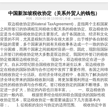
中国新加坡税收协定（关系外贸人的钱包）
时间：2026-02-08 13:00:02 | 作者：admin
双边税收协定(Bilateral TaxAgreement)，是指两个主权国家
之间所签订的协调相互间税收分配关系的税收协定。双边税收协
定是当今国际税收协定的主要形式。由于各国政治、经济和文化
背景的不同，尤其是税制方面存在很大差异，出于维护各自财权
利益的需要，多个国家谈判就有关税收事务达成一个一致的协议
十分困难，而两个国家之间就相对容易一些。因此，现阶段国际
上所签订的税收协定绝大多数是双边协定。我国对外签订的税收
协定都属双边税收协定。, 现如今，双边税收协定在进一步
扩大。自从20世纪联合国税收协定范本诞生以来，双边税收协
定在税收的国际协调与合作过程中发挥了重要作用。各国之间缔
结税收协定十分活跃。在经济全球化进程中，各国为了解决由经
济全球化带来的国际税收新问题，将更加重视利用这一既有的双
边性的税收协调与合作模式。签订税收协定的国家不断增多、协
定进一步扩大，协定的内容也日渐丰富。, 一、双边税收协
定的一般内容, 根据世界经合组织和联合国提供的国际性税
收协定范本，双边税收协定一般需要涵盖以下几方面基本内
容：, 1. 征税权的划分与协定的适用范围, 税收协定中首