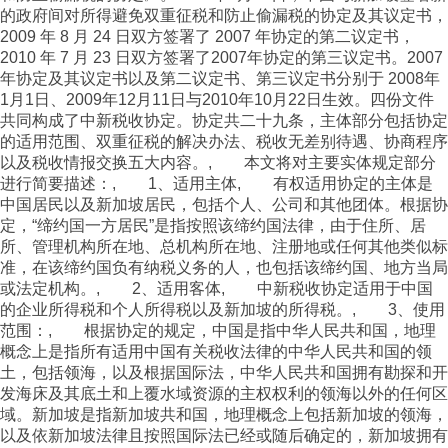
的政府间对所得避免双重征税和防止偷漏税的协定及其议定书，
2009 年 8 月 24 日双方签署了 2007 年协定的第二议定书，
2010 年 7 月 23 日双方签署了2007年协定的第三议定书。2007
年协定及其议定书以及第二议定书、第三议定书分别于 2008年
1月1日、2009年12月11日与2010年10月22日生效。四份文件
共同构成了中新税收协定。协定共二十九条，主体部分包括协定
的适用范围、双重征税的解决办法、税收无差别待遇、协商程序
以及税收情报交换五大内容。, 本文将对主要实体规定部分
进行简要描述：, 1、适用主体, 有权适用协定的主体是
中国居民以及新加坡居民，包括个人、公司和其他团体。根据协
定，“缔约国一方居民”是指按照该缔约国法律，由于住所、居
所、管理机构所在地、总机构所在地、注册地或任何其他类似标
准，在该缔约国负有纳税义务的人，也包括该缔约国、地方当局
或法定机构。, 2、适用客体, 中新税收协定适用于中国
的企业所得税和个人所得税以及新加坡的所得税。, 3、使用
范围：, 根据协定的规定，中国是指中华人民共和国，地理
概念上是指所有适用中国有关税收法律的中华人民共和国的领
土，包括领海，以及根据国际法，中华人民共和国拥有勘探和开
发海床及其底土和上覆水域资源的主权权利的领海以外的任何区
域。新加坡是指新加坡共和国，地理概念上包括新加坡的领海，
以及依新加坡法律且按照国际法已经或随后确定的，新加坡拥有