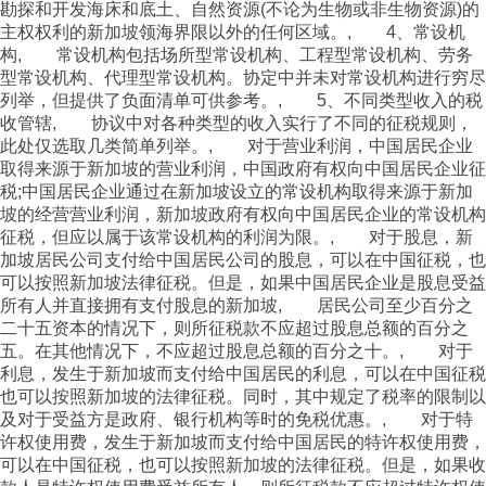
勘探和开发海床和底土、自然资源(不论为生物或非生物资源)的
主权权利的新加坡领海界限以外的任何区域。, 4、常设机
构, 常设机构包括场所型常设机构、工程型常设机构、劳务
型常设机构、代理型常设机构。协定中并未对常设机构进行穷尽
列举，但提供了负面清单可供参考。, 5、不同类型收入的税
收管辖, 协议中对各种类型的收入实行了不同的征税规则，
此处仅选取几类简单列举。, 对于营业利润，中国居民企业
取得来源于新加坡的营业利润，中国政府有权向中国居民企业征
税;中国居民企业通过在新加坡设立的常设机构取得来源于新加
坡的经营营业利润，新加坡政府有权向中国居民企业的常设机构
征税，但应以属于该常设机构的利润为限。, 对于股息，新
加坡居民公司支付给中国居民公司的股息，可以在中国征税，也
可以按照新加坡法律征税。但是，如果中国居民企业是股息受益
所有人并直接拥有支付股息的新加坡, 居民公司至少百分之
二十五资本的情况下，则所征税款不应超过股息总额的百分之
五。在其他情况下，不应超过股息总额的百分之十。, 对于
利息，发生于新加坡而支付给中国居民的利息，可以在中国征税
也可以按照新加坡的法律征税。同时，其中规定了税率的限制以
及对于受益方是政府、银行机构等时的免税优惠。, 对于特
许权使用费，发生于新加坡而支付给中国居民的特许权使用费，
可以在中国征税，也可以按照新加坡的法律征税。但是，如果收