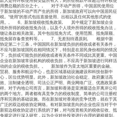
款人是特许权使用费受益所有人，则所征税款不应超过特许权使
用费总额的百分之十。, 对于不动产所得，中国居民使用位
于新加坡的不动产而产生的所得，新加坡政府可以向中国居民征
税。“使用”的形式包括直接使用、出租以及任何其他形式的使
用。, 6、新加坡税收抵免政策, 其中规定了新加坡企业
境外所得的税收抵免办法，以及个人境外所得的税收抵免办法，
饶让条款相关政策。其中包括抵免方式、使用范围、抵免限额、
抵免留存备查资料等。, 7、无差别待遇原则, 根据中新
协定第二十三条，中国国民在新加坡负担的税收或者有关条件，
不应与新加坡国民在相同情况下，特别是在居民身份相同的情况
下，负担或可能负担的税收或者有关条件不同或比其更重。中国
企业在新加坡常设机构的税收负担，不应高于新加坡进行同样活
动的企业的税收负担。, 新加坡作为亚太地区重要的金融、
贸易、服务和航运中心，也是区域基础设施建设和科技创新中
心，区位优势明显。此外，新加坡政治社会稳定、政府廉洁高
效、法制健全透明、司法公正严明、商业网络广泛、优惠政策多
样。对于内地公司而言，新加坡和香港是亚洲最适合开离岸公司
的两个地方。两者都有具竞争力的税收制度、简单的公司注册程
序和完善的基础设施。而在新加坡对香港的竞争优势，就在于其
广泛的双边税收协定网络。有对新加坡意向的企业也应当对于中
新双边税收协定进行系统的了解，对与投资相关的税收征收、抵
免规定进行深入研究，以为企业对外投资进行合理的避税规划。