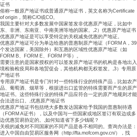
证书
俗称一般原产地证书或普通原产地证书，英文名称为Certificate
of origin，简称C/O或CO。
我国主要针对大多数发展中国家签发非优惠原产地证，比如中
东、非洲、东南亚、中南美洲等地的国家。,2）优惠原产地证书
优惠原产地证是可以享受特定的关税减免优惠的产地证。
优惠原产地证可分为单边给惠的普惠制原产地证（FORM A，39
个发达国家，美国除外）和互惠的区域性优惠原产地证（如
FORM B、FORM E、FORM P等）。
需要注意的是国家授权的可以签发原产地证书的机构是各地出入
境检验检疫局和各地贸促会，其他机构都无权签发。,3）专用原
产地证书
专用原产地证书是专门针对一些特殊行业的特殊产品，比如农产
品、葡萄酒、烟草等，根据进出口监管的特殊需要而产生的原产
地证书。这些特殊行业的特殊产品应符合一定的原产地规则才能
合法进出口。,优惠原产地证书
优惠原产地证书包括绝大多数发达国家给予我国的普惠制待遇
（FORM A证书），以及中国与一些国家或地区签订有双边或多
边优惠贸易协定的。,如何知道省下多少钱呢？
关税的减免对不同国家的不同产品是各不相同的。查询办法是：
进入中国自由贸易区服务网（http://fta.mofcom.gov.cn/），找