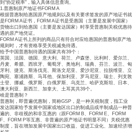
到“协定税率”，输入具体信息查询。
1.普惠制原产地证书FORM A
根据普惠制给惠国原产地规则以及有关要求签发的原产地证书就
是FORM A证书，FORM A证书是受惠国（主要是发展中国家）
货物出口到给惠国（主要是发达国家）时享受普惠制关税优惠待
遇的原产地凭证。
FORM A证书上所列的商品只有符合对应给惠国的普惠制原产地
规则时，才有资格享受关税减免待遇。
给予中国普惠制待遇的国家共有39个：
英国、法国、德国、意大利、荷兰、卢森堡、比利时、爱尔兰、
丹麦、希腊、西班牙、葡萄牙、奥地利、瑞典、芬兰、波兰、匈
牙利、捷克、斯洛伐克、斯洛文尼亚、爱沙尼亚、拉脱维亚、立
陶宛、塞浦路斯、马耳他、保加利亚、罗马尼亚、瑞士、列支敦
士登、挪威、俄罗斯、白俄罗斯、乌克兰、哈萨克斯坦、日本、
澳大利亚、新西兰、加拿大、土耳其共39个。
啥是普惠制？
普惠制，即普遍优惠制，简称GSP，是一种关税制度，指工业
发达国家给予发展中国家或地区出口的制成品或半制成品一种普
遍的、非歧视的和非互惠的（跟FORM B、FORM E、FORM
F、FORM P等互惠、非普遍的原产地证书明显不同）关税优惠
制度，旨在增加发展中国家出口收益、促进工业化、加速经济增