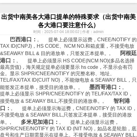
出货中南美各大港口提单的特殊要求（出货中南美
各大港口要注意什么）
时间：2025-07-04 18:00:02 | 作者：admin
巴西港口：
, 提单上必须显示运费，CNEE/NOTIFY 的
TAX ID(CNPJ)，HS CODE、NCM NO.和箱皮重，不接受电放
阿根廷
&SEAWAY BILL & 目的港放单，只签发正本提单。,
港口：
, 提单上必须显示 HS CODE(NCM NO)(多品名选择
最高货值)，海关规定提单必须要显示 hs code，不显示会有罚
金。显示 SHPR/CNEE/NOTIFY 的完整名称、地址、
TEL/FAX/TAX ID(CUIT NO)，不能做电放 & SEAWAY BILL，只
墨西哥港口：
能签发正本提单，接受目的港放单。,
,
提单上必须显示 SHPR/CNEE/NOTIFY 的 TEL/FAX/TAX ID，
智利港
接受电放 & SEAWAY BILL,不接受目的港放单。,
口：
, 提单上必须显示
海运
费，CNEE/NOTIFY 的 TAX ID，
不接受电放 & SEAWAY BILL,只签发正本提单，接受目的港放
多米尼加港口：
单。,
, 提单上必须显示运费，
SHPR/CNEE/NOTIFY 的 TAX ID (NIT NO)，如品名是轮胎，底
盘号和生产日期需显示在提单上。不接受电放 & SEAWAY BILL,