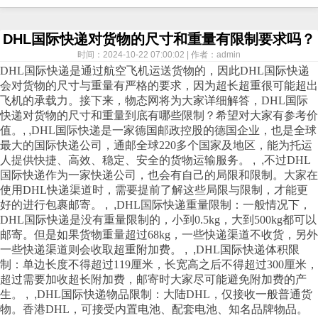
DHL国际快递对货物的尺寸和重量有限制要求吗？
时间：2024-10-22 07:00:02 | 作者：admin
DHL
国际
快递
是通过航空飞机运送货物的，因此
DHL
国际
快递
会对货物的尺寸与重量有严格的要求，因为超长超重很可能超出
飞机的承载力。接下来，
物态网
将为大家详细解答，
DHL
国际
快递对货物的尺寸和重量到底有哪些限制？希望对大家有参考价
值。
,
,
DHL
国际快递是一家德国邮政控股的德国企业，也是全球
最大的国际快递公司，通邮全球
220
多个国家及地区，能为托运
人提供快捷、高效、稳定、安全的货物运输服务。
,
,
不过
DHL
国际快递作为一家快递公司，也会有自己的局限和限制。大家在
使用
DHL
快递渠道时，需要提前了解这些局限与限制，才能更
好的进行包裹邮寄。
,
,
DHL
国际快递重量限制：一般情况下，
DHL
国际快递是没有重量限制的，小到
0.5kg
，大到
500kg
都可以
邮寄。但是如果货物重量超过
68kg
，一些快递渠道不收货，另外
一些快递渠道则会收取超重附加费。
,
,
DHL
国际快递体积限
制：单边长度不得超过
119
厘米，长宽高之后不得超过
300
厘米，
超过需要加收超长附加费，邮寄时大家尽可能避免附加费的产
生。
,
,
DHL
国际快递物品限制：大陆
DHL
，仅接收一般普通货
物。香港
DHL
，可接受内置电池、配套电池、知名品牌物品。