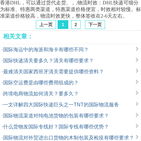
香港
DHL
，可以通过货代走货。
,
,
物流
时效：
DHL
快递可细分
为标准、特惠两类渠道，特惠渠道价格便宜，时效相对较慢。标
准渠道价格较高，
物流
时效更快，整体签收在
2-6
天左右。
上一页
1
2
下一页
相关文章：
·
国际海运中的海派和海卡有哪些不同？
·
国际快递清关要多久？清关有哪些要求？
·
最难清关国家西班牙清关需要提供哪些资料？
·
国际空运费是由哪些费用组成的？
·
跨境电商物流如何清关？要多久？
·
一文详解四大国际快递巨头之一TNT的国际物流服务
·
国际物流渠道对纯电池货物的包装有哪些要求？
·
什么货物发国际专线好？国际专线有哪些优势？
·
国际物流对外贸进出口货物的木制包装及检疫有哪些要求？